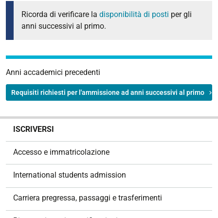
Ricorda di verificare la
disponibilità di posti
per gli
anni successivi al primo.
Anni accademici precedenti
Requisiti richiesti per l'ammissione ad anni successivi al primo
N
ISCRIVERSI
a
v
Accesso e immatricolazione
i
g
International students admission
a
z
Carriera pregressa, passaggi e trasferimenti
i
o