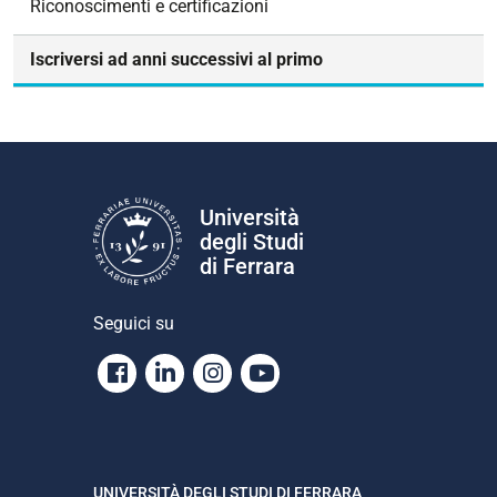
Riconoscimenti e certificazioni
n
e
Iscriversi ad anni successivi al primo
Università
degli Studi
di Ferrara
Seguici su
Facebook
Linkedin
Instagram
Youtube
UNIVERSITÀ DEGLI STUDI DI FERRARA