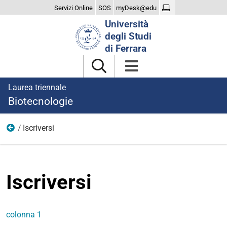
Servizi Online
SOS
myDesk@edu
Cerca
Università
nel
degli Studi
sito
di Ferrara
Laurea triennale
Biotecnologie
Iscriversi
menu
Iscriversi
colonna 1