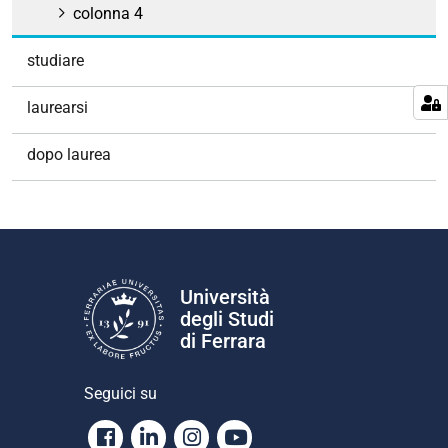
colonna 4
studiare
laurearsi
dopo laurea
Università
degli Studi
di Ferrara
Seguici su
Facebook
Linkedin
Instagram
Youtube