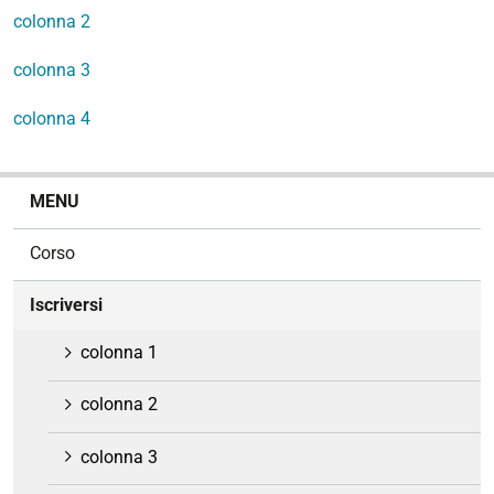
colonna 2
colonna 3
colonna 4
N
MENU
a
v
Corso
i
g
Iscriversi
a
z
colonna 1
i
o
colonna 2
n
e
colonna 3