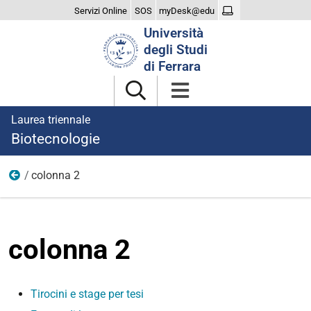
Servizi Online
SOS
myDesk@edu
Cerca
Università
nel
degli Studi
sito
di Ferrara
Laurea triennale
Biotecnologie
colonna 2
laurearsi
colonna 2
Tirocini e stage per tesi