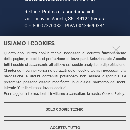
Rettrice: Prof.ssa Laura Ramaciotti
via Ludovico Ariosto, 35 - 44121 Ferrara
C.F. 80007370382 - P.IVA 00434690384
USIAMO I COOKIES
CONTATTI
Questo sito utilizza cookie tecnici necessari al corretto funzionamento
Tel. +39 0532 293111
delle pagine, e cookie di profilazione di terze parti. Selezionando
Accetta
Fax. +39 0532 293031
tutti i cookie
si acconsente all’utilizzo dei cookie analytics e di profilazione.
PEC
Chiudendo il banner verranno utilizzati solo i cookie tecnici necessari alla
navigazione e alcuni contenuti potrebbero non essere disponibili. Le
preferenze possono essere modificate in qualsiasi momento dal menu
LINKS
laterale "Gestisci impostazioni cookie".
Per maggiori informazioni, ti invitiamo a consultare la nostra
Cookie Policy
.
Accessibilità
Dichiarazione di accessibilità
SOLO COOKIE TECNICI
Protezione dati personali
Cookies
ACCETTA TUTTO