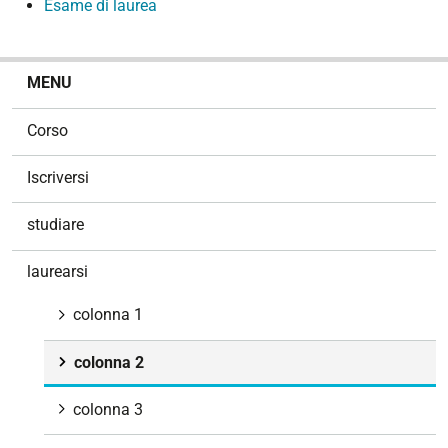
Esame di laurea
N
MENU
a
v
Corso
i
g
Iscriversi
a
z
studiare
i
o
laurearsi
n
e
colonna 1
colonna 2
colonna 3