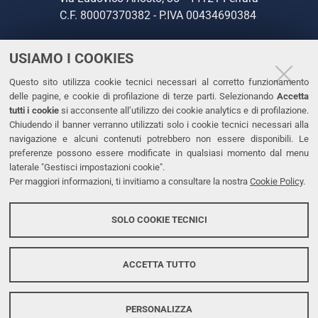
C.F. 80007370382 - P.IVA 00434690384
USIAMO I COOKIES
CONTATTI
Questo sito utilizza cookie tecnici necessari al corretto funzionamento
Tel. +39 0532 293111
delle pagine, e cookie di profilazione di terze parti. Selezionando
Accetta
Fax. +39 0532 293031
tutti i cookie
si acconsente all’utilizzo dei cookie analytics e di profilazione.
PEC
Chiudendo il banner verranno utilizzati solo i cookie tecnici necessari alla
navigazione e alcuni contenuti potrebbero non essere disponibili. Le
preferenze possono essere modificate in qualsiasi momento dal menu
LINKS
laterale "Gestisci impostazioni cookie".
Per maggiori informazioni, ti invitiamo a consultare la nostra
Cookie Policy
.
Accessibilità
Dichiarazione di accessibilità
SOLO COOKIE TECNICI
Protezione dati personali
Cookies
ACCETTA TUTTO
PERSONALIZZA
Copyright @ 2026, Università di Ferrara