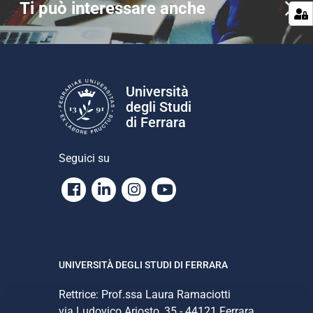
Ti può interessare anche
Università
degli Studi
di Ferrara
Seguici su
Facebook
Linkedin
Instagram
Youtube
UNIVERSITÀ DEGLI STUDI DI FERRARA
Rettrice: Prof.ssa Laura Ramaciotti
via Ludovico Ariosto, 35 - 44121 Ferrara