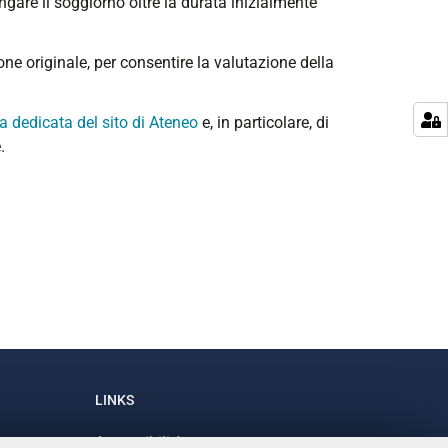
ungare il soggiorno oltre la durata inizialmente
e originale, per consentire la valutazione della
a dedicata del sito di Ateneo
e, in particolare, di
.
LINKS
Accessibilità