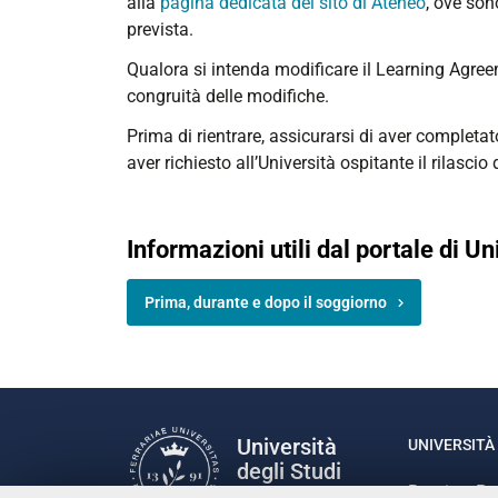
alla
pagina dedicata del sito di Ateneo
, ove son
prevista.
Qualora si intenda modificare il Learning Agree
congruità delle modifiche.
Prima di rientrare, assicurarsi di aver completa
aver richiesto all’Università ospitante il rilascio 
Informazioni utili dal portale di Un
Prima, durante e dopo il soggiorno
Università
UNIVERSITÀ 
degli Studi
Rettrice: P
di Ferrara