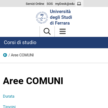
Servizi Online
SOS
myDesk@edu
Cerca
Università
nel
degli Studi
sito
di Ferrara
Corsi di studio
Aree COMUNI
Tirocinio e rapporto con le imprese
Aree COMUNI
Durata
Tirocini