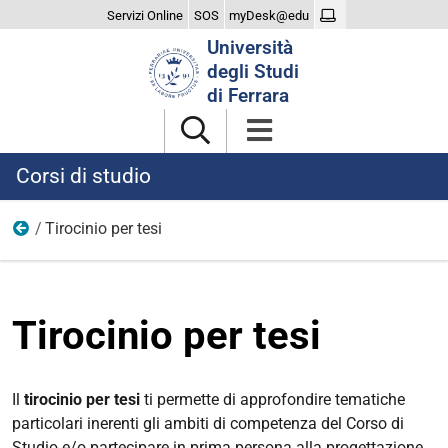
Servizi Online
SOS
myDesk@edu
Cerca
Università
nel
degli Studi
sito
di Ferrara
Corsi di studio
Tirocinio per tesi
L/SNT2
Tirocinio per tesi
Il
tirocinio per tesi
ti permette di approfondire tematiche
particolari inerenti gli ambiti di competenza del Corso di
Studio e/o partecipare in prima persona alla progettazione,