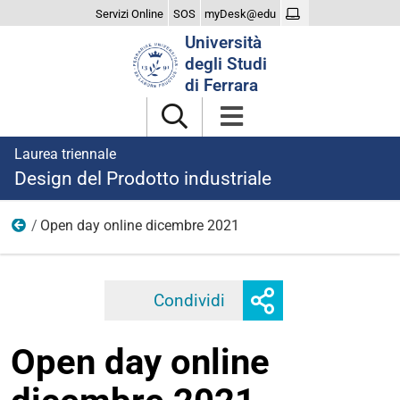
Servizi Online
SOS
myDesk@edu
Cerca
Università
nel
degli Studi
sito
di Ferrara
Laurea triennale
Design del Prodotto industriale
Open day online dicembre 2021
2021
Mostra
Condividi
Facebook
Twitter
Linkedi
o
nascondi
Open day online
opzioni
di
condivisione