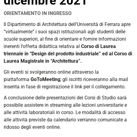
dicembre 2021
ORIENTAMENTO IN INGRESSO
https://corsi.unife.it/it/design/eventi/2021/open-
Il Dipartimento di Architettura dell’Università di Ferrara apre
day-
“virtualmente” i suoi spazi istituzionali agli studenti delle
online-
scuole superiori, al fine di orientare e fornire informazioni
dicembre-
inerenti l’offerta didattica relativa al
Corso di Laurea
2021
triennale in “Design del prodotto industriale” ed
al
Corso di
Laurea Magistrale in “Architettura”.
Open
day
Gli eventi si svolgeranno online attraverso la
online
piattaforma
GoToMeeting
; gli iscritti riceveranno alla mail
dicembre
inserita in fase di registrazione il link per il collegamento.
2021
A conclusione delle presentazioni dei Corsi di Studio sarà
2021-
possibile assistere in streaming alle lezioni universitarie e
12-
alle attività laboratoriali in corso. Le modalità di accesso
13T00:00:00+01:00
alle attività previste da calendario verranno comunicate a
2021-
ridosso degli eventi online.
12-