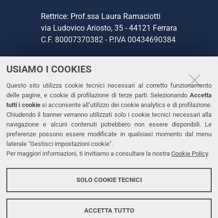
Rettrice: Prof.ssa Laura Ramaciotti
via Ludovico Ariosto, 35 - 44121 Ferrara
C.F. 80007370382 - P.IVA 00434690384
USIAMO I COOKIES
CONTATTI
Questo sito utilizza cookie tecnici necessari al corretto funzionamento
Tel. +39 0532 293111
delle pagine, e cookie di profilazione di terze parti. Selezionando
Accetta
Fax. +39 0532 293031
tutti i cookie
si acconsente all’utilizzo dei cookie analytics e di profilazione.
PEC
Chiudendo il banner verranno utilizzati solo i cookie tecnici necessari alla
navigazione e alcuni contenuti potrebbero non essere disponibili. Le
preferenze possono essere modificate in qualsiasi momento dal menu
LINKS
laterale "Gestisci impostazioni cookie".
Per maggiori informazioni, ti invitiamo a consultare la nostra
Cookie Policy
.
Accessibilità
Dichiarazione di accessibilità
SOLO COOKIE TECNICI
Protezione dati personali
Cookies
ACCETTA TUTTO