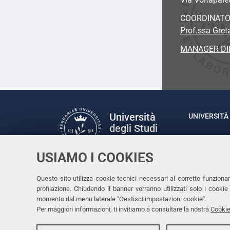
COORDINAT
Prof.ssa Gret
MANAGER DI
Università
UNIVERSITÀ 
degli Studi
Rettrice: P
di Ferrara
via Ludovic
USIAMO I COOKIES
C.F. 80007
Seguici su
Questo sito utilizza cookie tecnici necessari al corretto funziona
Facebook
Linkedin
Instagram
Youtube
profilazione. Chiudendo il banner verranno utilizzati solo i cook
momento dal menu laterale "Gestisci impostazioni cookie".
Per maggiori informazioni, ti invitiamo a consultare la nostra
Cookie