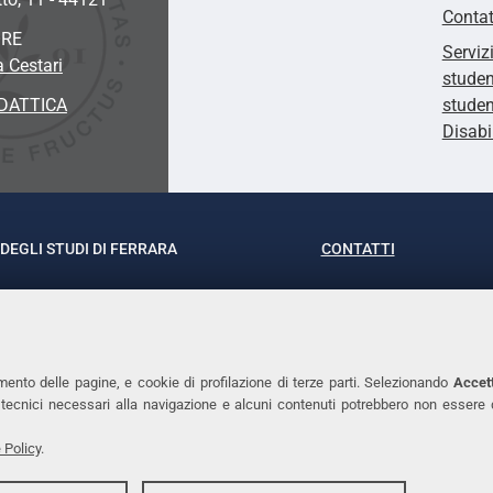
Contat
ORE
Serviz
a Cestari
studen
DATTICA
studen
Disabi
DEGLI STUDI DI FERRARA
CONTATTI
rof.ssa Laura Ramaciotti
Tel. +39 0532 293111
o Ariosto, 35 - 44121 Ferrara
Fax. +39 0532 29303
370382 - P.IVA 00434690384
PEC
mento delle pagine, e cookie di profilazione di terze parti. Selezionando
Accett
ie tecnici necessari alla navigazione e alcuni contenuti potrebbero non essere
 Policy
.