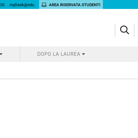
OS
myDesk@edu
AREA RISERVATA STUDENTI
DOPO LA LAUREA