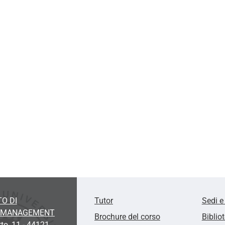
O DI
Tutor
Sedi e
E MANAGEMENT
Brochure del corso
Biblio
tto, 11 - 44121