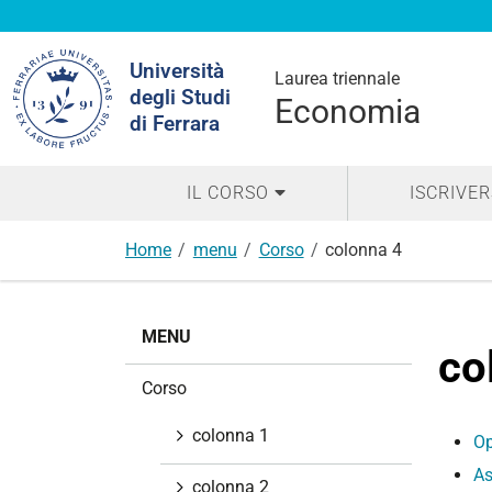
Cerca
Università
nel
Laurea triennale
degli Studi
sito
Economia
di Ferrara
IL CORSO
ISCRIVER
Home
menu
Corso
colonna 4
N
MENU
a
co
v
Corso
i
g
colonna 1
Op
a
As
z
colonna 2