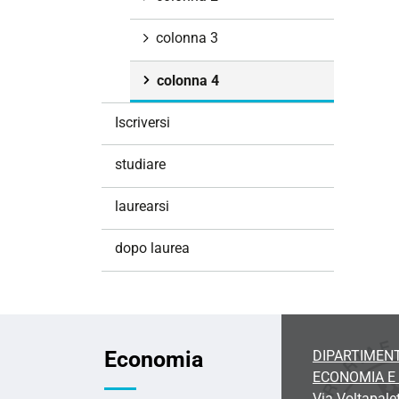
i
o
colonna 3
n
e
colonna 4
Iscriversi
studiare
laurearsi
dopo laurea
Economia
DIPARTIMENT
ECONOMIA 
Via Voltapale