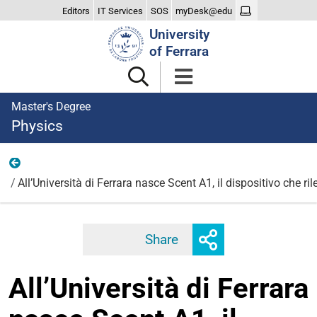
Editors
IT Services
SOS
myDesk@edu
Search
University
Site
of Ferrara
Master's Degree
Physics
2023
All’Università di Ferrara nasce Scent A1, il dispositivo che ril
Toggle
Share
Facebook
Twitter
Linkedi
share
All’Università di Ferrara