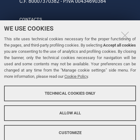
C.F. 80007370382 - P.IVA 00434690384
CONTACTS
WE USE COOKIES
Tel. +39 0532 293111
This site uses technical cookies necessary for the proper functioning of
Fax. +39 0532 293031
the pages, and third-party profiling cookies. By selecting
Accept all cookies
you are consenting to the use of analytics and profiling cookies. By closing
the banner, only the technical cookies necessary for navigation will be
LINKS
used and some contents may not be available. Your preferences can be
changed at any time from the "Manage cookie settings" side menu. For
University
more information, please read our
Cookie Policy
.
Accessibility
Accessibility statement
TECHNICAL COOKIES ONLY
Personal data protection
Cookie policy
ALLOW ALL
CUSTOMIZE
Copyright @ 2026, Università di Ferrara