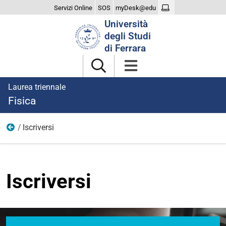
Servizi Online
SOS
myDesk@edu
Cerca
Università
nel
degli Studi
sito
di Ferrara
Laurea triennale
Fisica
Iscriversi
Home
Iscriversi