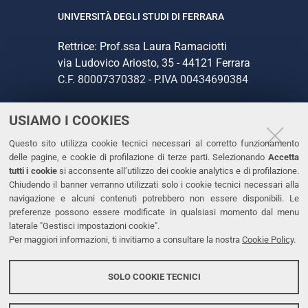
UNIVERSITÀ DEGLI STUDI DI FERRARA
Rettrice: Prof.ssa Laura Ramaciotti
via Ludovico Ariosto, 35 - 44121 Ferrara
C.F. 80007370382 - P.IVA 00434690384
USIAMO I COOKIES
CONTATTI
Questo sito utilizza cookie tecnici necessari al corretto funzionamento
Tel. +39 0532 293111
delle pagine, e cookie di profilazione di terze parti. Selezionando
Accetta
Fax. +39 0532 293031
tutti i cookie
si acconsente all’utilizzo dei cookie analytics e di profilazione.
PEC
Chiudendo il banner verranno utilizzati solo i cookie tecnici necessari alla
navigazione e alcuni contenuti potrebbero non essere disponibili. Le
preferenze possono essere modificate in qualsiasi momento dal menu
LINKS
laterale "Gestisci impostazioni cookie".
Per maggiori informazioni, ti invitiamo a consultare la nostra
Cookie Policy
.
Accessibilità
Dichiarazione di accessibilità
SOLO COOKIE TECNICI
Protezione dati personali