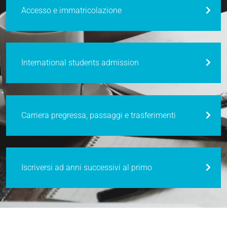
Accesso e immatricolazione
International students admission
Carriera pregressa, passaggi e trasferimenti
Iscriversi ad anni successivi al primo