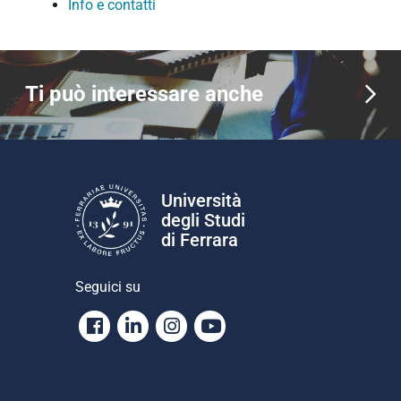
Info e contatti
Ti può interessare anche
Università
degli Studi
di Ferrara
Seguici su
Facebook
Linkedin
Instagram
Youtube