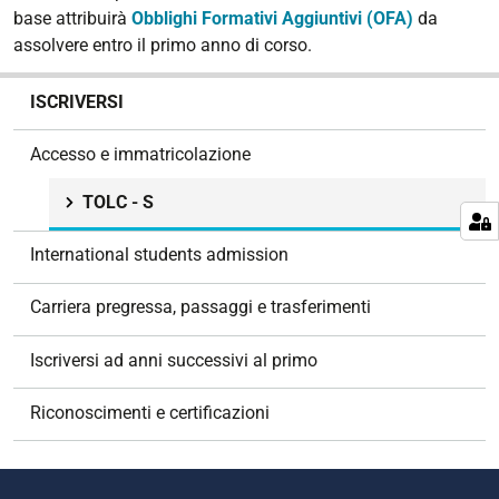
base attribuirà
Obblighi Formativi Aggiuntivi (OFA)
da
assolvere entro il primo anno di corso.
N
ISCRIVERSI
a
v
Accesso e immatricolazione
i
g
TOLC - S
a
z
International students admission
i
o
Carriera pregressa, passaggi e trasferimenti
n
e
Iscriversi ad anni successivi al primo
Riconoscimenti e certificazioni