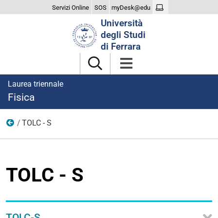
Servizi Online
SOS
myDesk@edu
Cerca
Università
nel
degli Studi
sito
di Ferrara
Laurea triennale
Fisica
TOLC - S
Accesso e immatricolazione
TOLC - S
TOLC-S