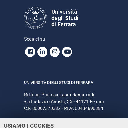
Università
degli Studi
di Ferrara
Seguici su
Facebook
Linkedin
Instagram
Youtube
UNIVERSITÀ DEGLI STUDI DI FERRARA
Rettrice: Prof.ssa Laura Ramaciotti
via Ludovico Ariosto, 35 - 44121 Ferrara
C.F. 80007370382 - P.IVA 00434690384
USIAMO I COOKIES
CONTATTI