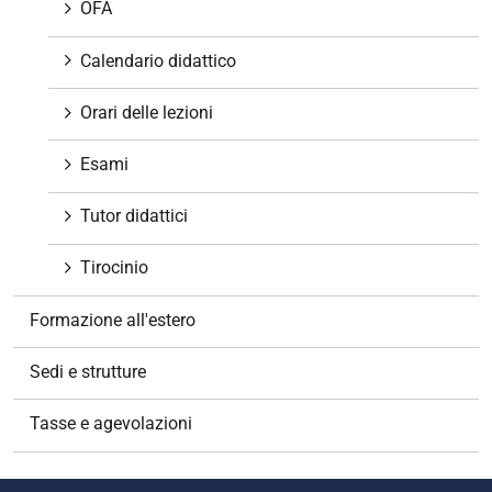
OFA
Calendario didattico
Orari delle lezioni
Esami
Tutor didattici
Tirocinio
Formazione all'estero
Sedi e strutture
Tasse e agevolazioni