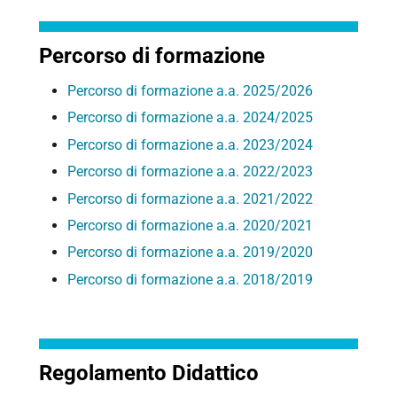
Percorso di formazione
Percorso di formazione a.a. 2025/2026
Percorso di formazione a.a. 2024/2025
Percorso di formazione a.a. 2023/2024
Percorso di formazione a.a. 2022/2023
Percorso di formazione a.a. 2021/2022
Percorso di formazione a.a. 2020/2021
Percorso di formazione a.a. 2019/2020
Percorso di formazione a.a. 2018/2019
Regolamento Didattico