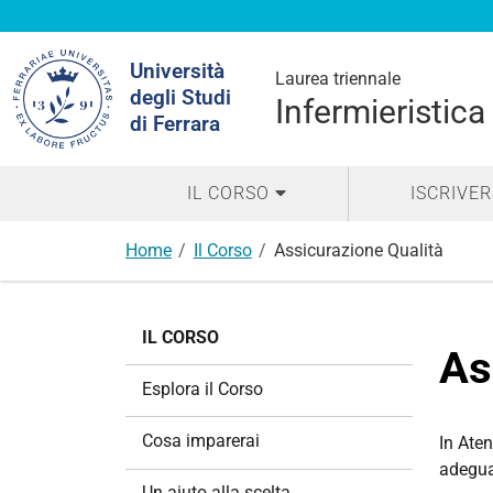
Cerca
Università
nel
Laurea triennale
degli Studi
sito
Infermieristica
di Ferrara
IL CORSO
ISCRIVER
Home
Il Corso
Assicurazione Qualità
N
IL CORSO
a
As
v
Esplora il Corso
i
g
Cosa imparerai
In Ate
a
adeguat
z
Un aiuto alla scelta