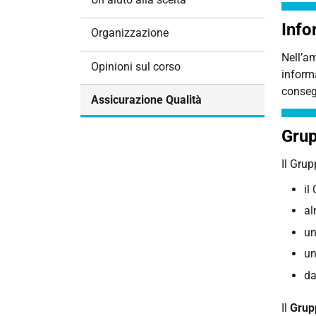
i
Info
o
Organizzazione
n
Nell’am
e
Opinioni sul corso
informa
conseg
Assicurazione Qualità
Grup
Il Gru
il
al
un
un
da
Il
Grup