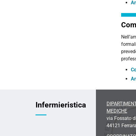
Ar
Comm
Nell’am
formali
prevede
profes
Co
Ar
Infermieristica
DIPARTIMENT
MEDICHE
via Fossato d
44121 Ferrar