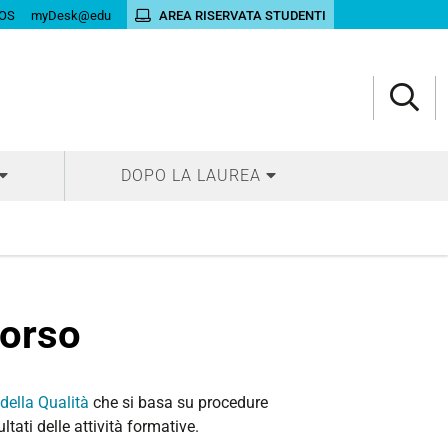
OS
myDesk@edu
AREA RISERVATA STUDENTI
DOPO LA LAUREA
Corso
della Qualità
che si basa su procedure
tati delle attività formative.