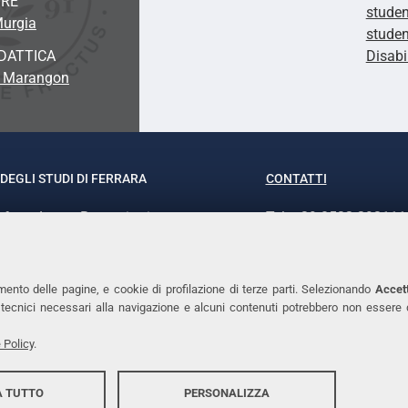
ORE
studen
Murgia
studen
DATTICA
Disabi
a Marangon
DEGLI STUDI DI FERRARA
CONTATTI
rof.ssa Laura Ramaciotti
Tel. +39 0532 293111
o Ariosto, 35 - 44121 Ferrara
Fax. +39 0532 29303
370382 - P.IVA 00434690384
PEC
mento delle pagine, e cookie di profilazione di terze parti. Selezionando
Accett
ie tecnici necessari alla navigazione e alcuni contenuti potrebbero non essere
 Policy
.
 TUTTO
PERSONALIZZA