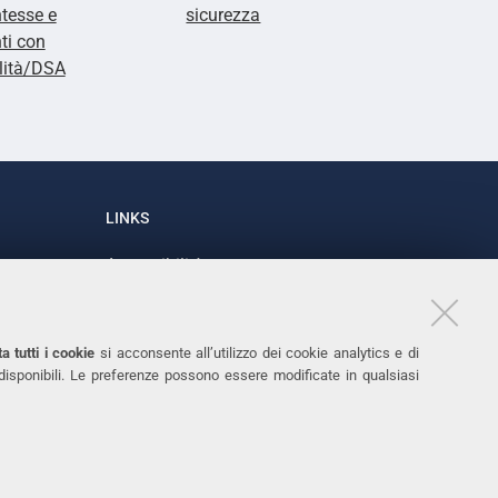
tesse e
sicurezza
ti con
lità/DSA
LINKS
Accessibilità
1
Dichiarazione di accessibilità
Protezione dati personali
a tutti i cookie
si acconsente all’utilizzo dei cookie analytics e di
Cookies
 disponibili. Le preferenze possono essere modificate in qualsiasi