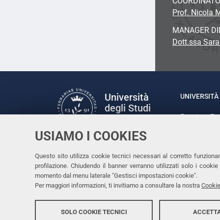
COORDINAT
Prof. Nicola 
MANAGER DI
Dott.ssa Sar
Università
UNIVERSITÀ 
degli Studi
Rettrice: P
di Ferrara
via Ludovic
USIAMO I COOKIES
C.F. 80007
Seguici su
Questo sito utilizza cookie tecnici necessari al corretto funziona
Facebook
Linkedin
Instagram
Youtube
profilazione. Chiudendo il banner verranno utilizzati solo i cook
momento dal menu laterale "Gestisci impostazioni cookie".
Per maggiori informazioni, ti invitiamo a consultare la nostra
Cookie
SOLO COOKIE TECNICI
ACCETTA
Copyright @ 2026, Università di Ferrara