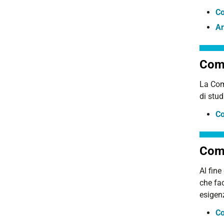
Co
Ar
Comm
La Comm
di stud
Co
Comi
Al fine
che fac
esigenz
Co