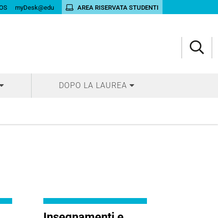
OS
myDesk@edu
AREA RISERVATA STUDENTI
DOPO LA LAUREA
Insegnamenti e