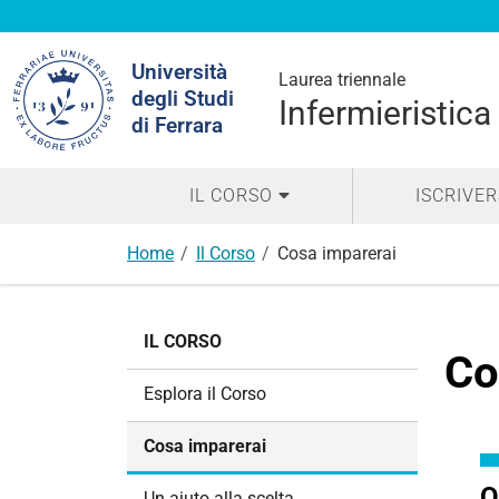
Cerca
Università
nel
Laurea triennale
degli Studi
sito
Infermieristica
di Ferrara
IL CORSO
ISCRIVER
Home
Il Corso
Cosa imparerai
N
IL CORSO
a
Co
v
Esplora il Corso
i
g
Cosa imparerai
a
z
O
Un aiuto alla scelta