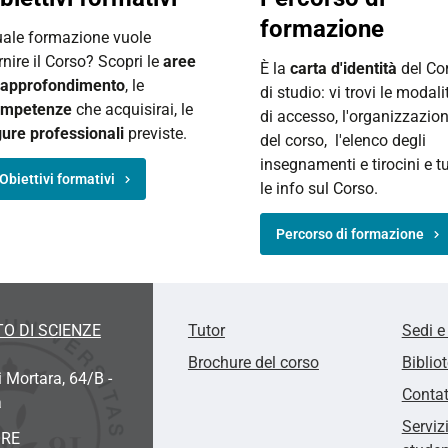
formazione
ale formazione vuole
rnire il Corso? Scopri le
aree
È la
carta d'identità
del Co
 approfondimento
, le
di studio: vi trovi le modali
ompetenze
che acquisirai, le
di accesso, l'organizzazio
gure professionali
previste.
del corso, l'elenco degli
insegnamenti e tirocini e tu
Obiettivi formativi
le info sul Corso.
Percorso di formazione
O DI SCIENZE
Tutor
Sedi e
Brochure del corso
Biblio
i Mortara, 64/B -
Contat
a
Serviz
ORE