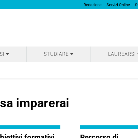
Redazione
Servizi Online
S
SI
STUDIARE
LAUREARSI
sa imparerai
biettivi formativi
Percorso di