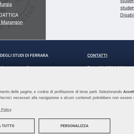
studen
Murgia
studen
DATTICA
Disabi
a Marangon
DEGLI STUDI DI FERRARA
CONTATTI
rof.ssa Laura Ramaciotti
Tel. +39 0532 293111
o Ariosto, 35 - 44121 Ferrara
Fax. +39 0532 29303
370382 - P.IVA 00434690384
PEC
mento delle pagine, e cookie di profilazione di terze parti. Selezionando
Accett
ie tecnici necessari alla navigazione e alcuni contenuti potrebbero non essere
 Policy
.
 TUTTO
PERSONALIZZA