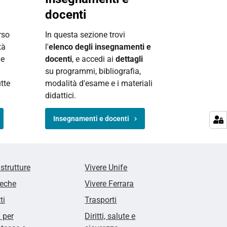
docenti
rso
In questa sezione trovi
tà
l'
elenco degli insegnamenti e
ne
docenti
, e accedi ai
dettagli
su programmi, bibliografia,
tte
modalità d'esame e i materiali
didattici.
Insegnamenti e docenti
 strutture
Vivere Unife
teche
Vivere Ferrara
ti
Trasporti
i per
Diritti, salute e