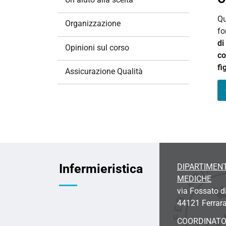
i
Qu
o
Organizzazione
fo
n
di
e
Opinioni sul corso
c
fi
Assicurazione Qualità
Infermieristica
DIPARTIMENT
MEDICHE
via Fossato d
44121 Ferrar
COORDINAT