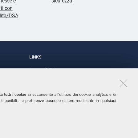
tesse e
sicurezza
ti con
lità/DSA
LINKS
Accessibilità
1
Dichiarazione di accessibilità
Protezione dati personali
a tutti i cookie
si acconsente all’utilizzo dei cookie analytics e di
Cookies
 disponibili. Le preferenze possono essere modificate in qualsiasi