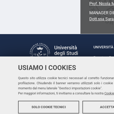
Prof. Nicola 
MANAGER DI
Dott.ssa Sar
Università
UNIVERSITÀ 
degli Studi
Rettrice: P
di Ferrara
via Ludovic
USIAMO I COOKIES
C.F. 80007
Seguici su
Questo sito utilizza cookie tecnici necessari al corretto funziona
Facebook
Linkedin
Instagram
Youtube
profilazione. Chiudendo il banner verranno utilizzati solo i cook
momento dal menu laterale "Gestisci impostazioni cookie".
Per maggiori informazioni, ti invitiamo a consultare la nostra
Cookie
SOLO COOKIE TECNICI
ACCETTA
Copyright @ 2026, Università di Ferrara