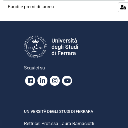
o
Bandi e premi di laurea
n
e
Università
degli Studi
di Ferrara
Seguici su
Facebook
Linkedin
Instagram
Youtube
UNIVERSITÀ DEGLI STUDI DI FERRARA
Rettrice: Prof.ssa Laura Ramaciotti