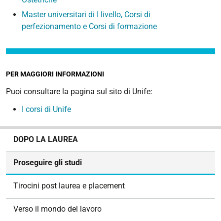
Master universitari di I livello, Corsi di
perfezionamento e Corsi di formazione
PER MAGGIORI INFORMAZIONI
Puoi consultare la pagina sul sito di Unife:
I corsi di Unife
N
DOPO LA LAUREA
a
v
Proseguire gli studi
i
g
Tirocini post laurea e placement
a
z
Verso il mondo del lavoro
i