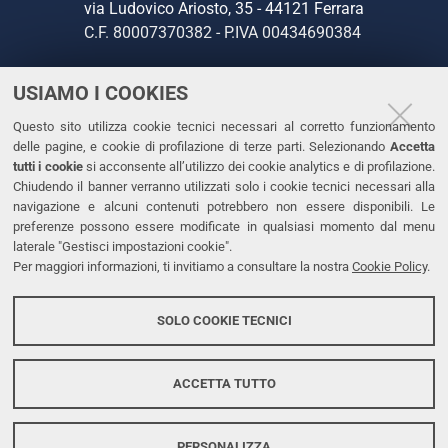
via Ludovico Ariosto, 35 - 44121 Ferrara
C.F. 80007370382 - P.IVA 00434690384
USIAMO I COOKIES
CONTATTI
Questo sito utilizza cookie tecnici necessari al corretto funzionamento
Tel. +39 0532 293111
delle pagine, e cookie di profilazione di terze parti. Selezionando
Accetta
Fax. +39 0532 293031
tutti i cookie
si acconsente all’utilizzo dei cookie analytics e di profilazione.
PEC
Chiudendo il banner verranno utilizzati solo i cookie tecnici necessari alla
navigazione e alcuni contenuti potrebbero non essere disponibili. Le
preferenze possono essere modificate in qualsiasi momento dal menu
LINKS
laterale "Gestisci impostazioni cookie".
Per maggiori informazioni, ti invitiamo a consultare la nostra
Cookie Policy
.
Accessibilità
Dichiarazione di accessibilità
SOLO COOKIE TECNICI
Protezione dati personali
Cookies
ACCETTA TUTTO
PERSONALIZZA