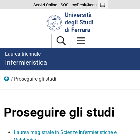
Servizi Online
SOS
myDesk@edu
Cerca
Università
nel
degli Studi
sito
di Ferrara
Laurea triennale
Infermieristica
Proseguire gli studi
Dopo la laurea
Proseguire gli studi
Laurea magistrale in Scienze Infermieristiche e
Ostetriche