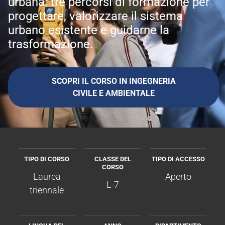
urbana: tre percorsi di formazione per
progettare, valorizzare il sistema
urbano esistente e guidarne la
trasformazione.
SCOPRI IL CORSO IN INGEGNERIA
CIVILE E AMBIENTALE
TIPO DI CORSO
CLASSE DEL
TIPO DI ACCESSO
CORSO
Laurea
Aperto
L-7
triennale