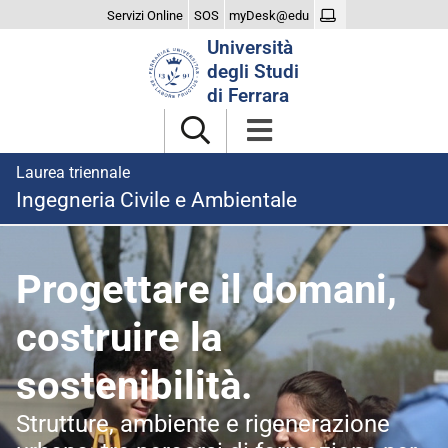
Servizi Online
SOS
myDesk@edu
Cerca
Università
nel
degli Studi
sito
di Ferrara
Laurea triennale
Ingegneria Civile e Ambientale
homepage
Progettare il domani,
costruire la
sostenibilità.
Strutture, ambiente e rigenerazione