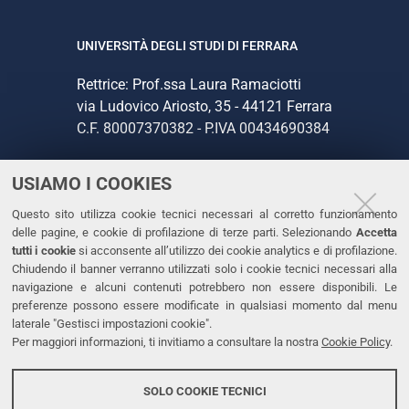
UNIVERSITÀ DEGLI STUDI DI FERRARA
Rettrice: Prof.ssa Laura Ramaciotti
via Ludovico Ariosto, 35 - 44121 Ferrara
C.F. 80007370382 - P.IVA 00434690384
USIAMO I COOKIES
CONTATTI
Questo sito utilizza cookie tecnici necessari al corretto funzionamento
Tel. +39 0532 293111
delle pagine, e cookie di profilazione di terze parti. Selezionando
Accetta
Fax. +39 0532 293031
tutti i cookie
si acconsente all’utilizzo dei cookie analytics e di profilazione.
PEC
Chiudendo il banner verranno utilizzati solo i cookie tecnici necessari alla
navigazione e alcuni contenuti potrebbero non essere disponibili. Le
preferenze possono essere modificate in qualsiasi momento dal menu
LINKS
laterale "Gestisci impostazioni cookie".
Per maggiori informazioni, ti invitiamo a consultare la nostra
Cookie Policy
.
Accessibilità
Dichiarazione di accessibilità
SOLO COOKIE TECNICI