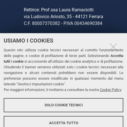
Rettrice: Prof.ssa Laura Ramaciotti
via Ludovico Ariosto, 35 - 44121 Ferrara
C.F. 80007370382 - P.IVA 00434690384
USIAMO I COOKIES
CONTATTI
Questo sito utilizza cookie tecnici necessari al corretto funzionamento
Tel. +39 0532 293111
delle pagine, e cookie di profilazione di terze parti. Selezionando
Accetta
Fax. +39 0532 293031
tutti i cookie
si acconsente all’utilizzo dei cookie analytics e di profilazione.
PEC
Chiudendo il banner verranno utilizzati solo i cookie tecnici necessari alla
navigazione e alcuni contenuti potrebbero non essere disponibili. Le
preferenze possono essere modificate in qualsiasi momento dal menu
LINKS
laterale "Gestisci impostazioni cookie".
Per maggiori informazioni, ti invitiamo a consultare la nostra
Cookie Policy
.
Accessibilità
Dichiarazione di accessibilità
SOLO COOKIE TECNICI
Protezione dati personali
Cookies
ACCETTA TUTTO