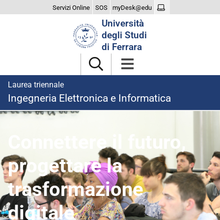
Servizi Online
SOS
myDesk@edu
Cerca
Università
nel
degli Studi
sito
di Ferrara
Laurea triennale
Ingegneria Elettronica e Informatica
homepage
Connettere il futuro,
progettare la
trasformazione
digitale