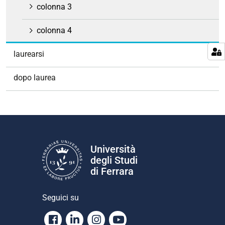
colonna 3
colonna 4
laurearsi
dopo laurea
Università
degli Studi
di Ferrara
Seguici su
Facebook
Linkedin
Instagram
Youtube