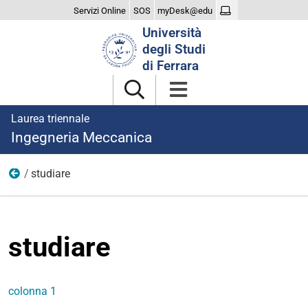
Servizi Online
SOS
myDesk@edu
Cerca
Università
nel
degli Studi
sito
di Ferrara
Laurea triennale
Ingegneria Meccanica
studiare
menu
studiare
colonna 1