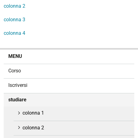
colonna 2
colonna 3
colonna 4
N
MENU
a
v
Corso
i
g
Iscriversi
a
z
studiare
i
o
colonna 1
n
e
colonna 2