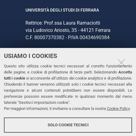
UNIVERSITÀ DEGLI STUDI DI FERRARA
Rettrice: Prof.ssa Laura Ramaciotti
via Ludovico Ariosto, 35 - 44121 Ferrara
C.F. 80007370382 - P.IVA 00434690384
USIAMO I COOKIES
CONTATTI
Questo sito utilizza cookie tecnici necessari al corretto funzionamento
Tel. +39 0532 293111
delle pagine, e cookie di profilazione di terze parti. Selezionando
Accetta
Fax. +39 0532 293031
tutti i cookie
si acconsente all’utilizzo dei cookie analytics e di profilazione.
PEC
Chiudendo il banner verranno utilizzati solo i cookie tecnici necessari alla
navigazione e alcuni contenuti potrebbero non essere disponibili. Le
preferenze possono essere modificate in qualsiasi momento dal menu
LINKS
laterale "Gestisci impostazioni cookie".
Per maggiori informazioni, ti invitiamo a consultare la nostra
Cookie Policy
.
Accessibilità
Dichiarazione di accessibilità
SOLO COOKIE TECNICI
Protezione dati personali