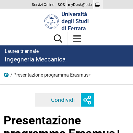
Servizi Online
SOS
myDesk@edu
Cerca
Università
nel
degli Studi
sito
di Ferrara
Laurea triennale
Ingegneria Meccanica
Presentazione programma Erasmus+
2025
Mostra
Condividi
Facebook
Twitter
Linkedi
o
nascondi
Presentazione
opzioni
di
condivisione