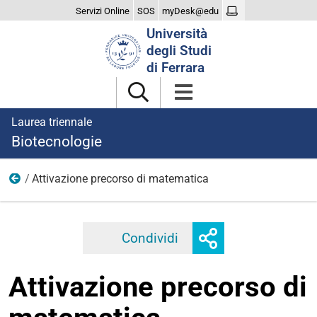
Servizi Online
SOS
myDesk@edu
Cerca
Università
nel
degli Studi
sito
di Ferrara
Laurea triennale
Biotecnologie
Attivazione precorso di matematica
2025
Mostra
Condividi
Facebook
Twitter
Linkedi
o
nascondi
Attivazione precorso di
opzioni
di
condivisione