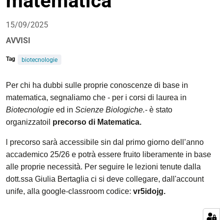
matematica
15/09/2025
AVVISI
Tag
biotecnologie
Per chi ha dubbi sulle proprie conoscenze di base in
matematica, segnaliamo che
- per i corsi di laurea in
Biotecnologie
ed in
Scienze Biologiche.-
è stato
organizzato
il
precorso
di
Matematica.
l precorso sarà accessibile sin dal primo giorno dell’anno
accademico 25/26 e potrà essere fruito liberamente in base
alle proprie necessità.
Per seguire le lezioni tenute dalla
dott.ssa Giulia Bertaglia ci si deve collegare, dall'account
unife, alla google-classroom codice
:
vr5idojg
.