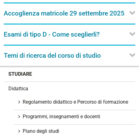
Accoglienza matricole 29 settembre 2025
Esami di tipo D - Come sceglierli?
Temi di ricerca del corso di studio
N
STUDIARE
a
v
Didattica
i
g
Regolamento didattico e Percorso di formazione
a
z
Programmi, insegnamenti e docenti
i
o
Piano degli studi
n