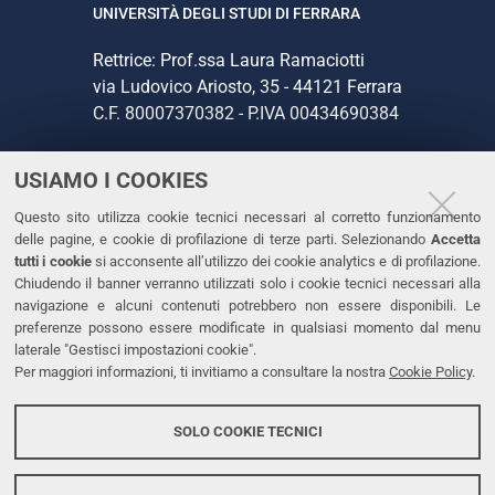
UNIVERSITÀ DEGLI STUDI DI FERRARA
Rettrice: Prof.ssa Laura Ramaciotti
via Ludovico Ariosto, 35 - 44121 Ferrara
C.F. 80007370382 - P.IVA 00434690384
USIAMO I COOKIES
CONTATTI
Questo sito utilizza cookie tecnici necessari al corretto funzionamento
Tel. +39 0532 293111
delle pagine, e cookie di profilazione di terze parti. Selezionando
Accetta
Fax. +39 0532 293031
tutti i cookie
si acconsente all’utilizzo dei cookie analytics e di profilazione.
PEC
Chiudendo il banner verranno utilizzati solo i cookie tecnici necessari alla
navigazione e alcuni contenuti potrebbero non essere disponibili. Le
preferenze possono essere modificate in qualsiasi momento dal menu
LINKS
laterale "Gestisci impostazioni cookie".
Per maggiori informazioni, ti invitiamo a consultare la nostra
Cookie Policy
.
Accessibilità
Dichiarazione di accessibilità
SOLO COOKIE TECNICI
Protezione dati personali