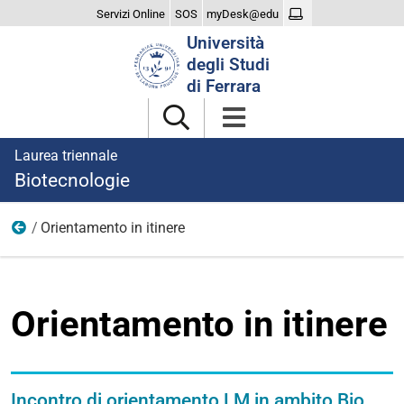
Servizi Online
SOS
myDesk@edu
Cerca
Università
nel
degli Studi
sito
di Ferrara
Laurea triennale
Biotecnologie
Orientamento in itinere
Didattica
Orientamento in itinere
Incontro di orientamento LM in ambito Bio