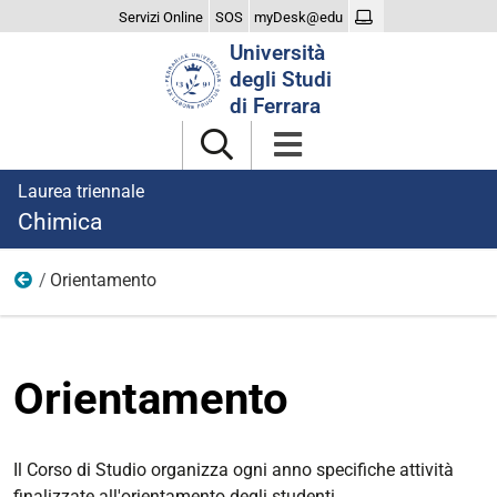
Servizi Online
SOS
myDesk@edu
Cerca
Università
nel
degli Studi
sito
di Ferrara
Laurea triennale
Chimica
Orientamento
Un aiuto alla scelta
Orientamento
Il Corso di Studio organizza ogni anno specifiche attività
finalizzate all'orientamento degli studenti.