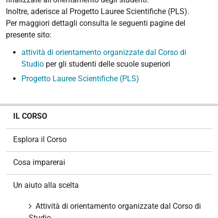
Inoltre, aderisce al Progetto Lauree Scientifiche (PLS).
Per maggiori dettagli consulta le seguenti pagine del
presente sito:
attività di orientamento organizzate dal Corso di
Studio
per gli studenti delle scuole superiori
Progetto Lauree Scientifiche (PLS)
N
IL CORSO
a
v
Esplora il Corso
i
g
Cosa imparerai
a
z
Un aiuto alla scelta
i
o
Attività di orientamento organizzate dal Corso di
n
Studio