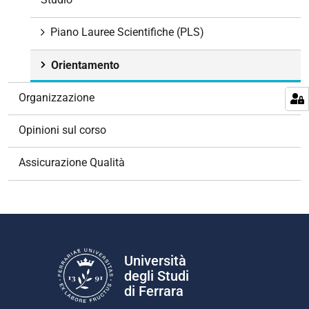
e
Piano Lauree Scientifiche (PLS)
Orientamento
Organizzazione
Opinioni sul corso
Assicurazione Qualità
Università
degli Studi
di Ferrara