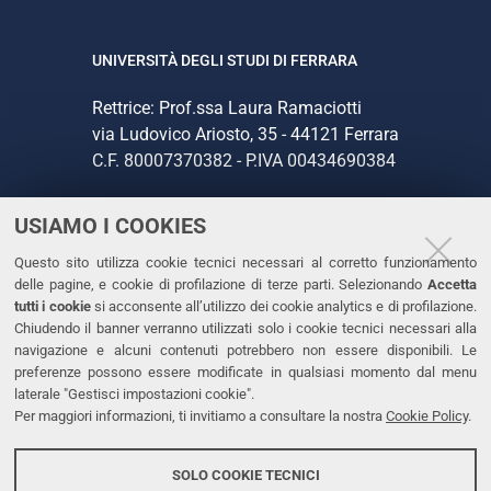
UNIVERSITÀ DEGLI STUDI DI FERRARA
Rettrice: Prof.ssa Laura Ramaciotti
via Ludovico Ariosto, 35 - 44121 Ferrara
C.F. 80007370382 - P.IVA 00434690384
USIAMO I COOKIES
CONTATTI
Questo sito utilizza cookie tecnici necessari al corretto funzionamento
Tel. +39 0532 293111
delle pagine, e cookie di profilazione di terze parti. Selezionando
Accetta
Fax. +39 0532 293031
tutti i cookie
si acconsente all’utilizzo dei cookie analytics e di profilazione.
PEC
Chiudendo il banner verranno utilizzati solo i cookie tecnici necessari alla
navigazione e alcuni contenuti potrebbero non essere disponibili. Le
preferenze possono essere modificate in qualsiasi momento dal menu
LINKS
laterale "Gestisci impostazioni cookie".
Per maggiori informazioni, ti invitiamo a consultare la nostra
Cookie Policy
.
Accessibilità
Dichiarazione di accessibilità
SOLO COOKIE TECNICI