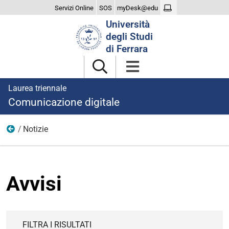
Servizi Online
SOS
myDesk@edu
Cerca
Università
nel
degli Studi
sito
di Ferrara
Laurea triennale
Comunicazione digitale
Notizie
Home
Avvisi
FILTRA I RISULTATI