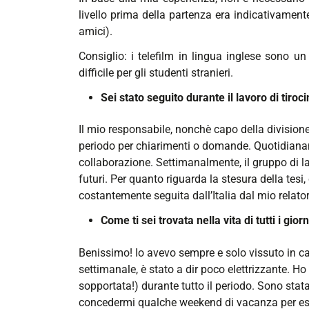
livello prima della partenza era indicativamen
amici).
Consiglio: i telefilm in lingua inglese sono u
difficile per gli studenti stranieri.
Sei stato seguito durante il lavoro di tiroci
Il mio responsabile, nonchè capo della divisione 
periodo per chiarimenti o domande. Quotidianame
collaborazione. Settimanalmente, il gruppo di lav
futuri. Per quanto riguarda la stesura della tesi
costantemente seguita dall’Italia dal mio relator
Come ti sei trovata nella vita di tutti i giorn
Benissimo! Io avevo sempre e solo vissuto in cas
settimanale, è stato a dir poco elettrizzante. H
sopportata!) durante tutto il periodo. Sono stat
concedermi qualche weekend di vacanza per esplor