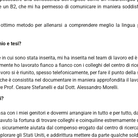
te un B2, che mi ha permesso di comunicare in maniera soddisf
n ottimo metodo per allenarsi a comprendere meglio la lingua p
nio e tesi?
in cui sono stata inserita, mi ha inserita nel team di lavoro ed è
nte ho lavorato fianco a fianco con i colleghi del centro di ric
oro si è riunito, spesso telefonicamente, per fare il punto della s
, che è consistita nel documentare in maniera approfondita il lavo
e Prof. Cesare Stefanelli e dal Dott. Alessandro Morelli.
i?
a con i miei genitori e dovermi arrangiare in tutto e per tutto, 
o avuto la fortuna di trovare colleghi e coinquiline estremamente
a sicuramente aiutata dal compenso erogato dal centro di ricerca
are gli Stati Uniti, e addirittura mettere da parte qualche soldo