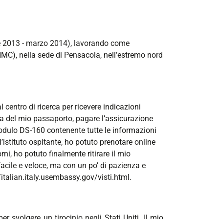
obre 2013 - marzo 2014), lavorando come
IHMC), nella sede di Pensacola, nell’estremo nord
centro di ricerca per ricevere indicazioni
opia del mio passaporto, pagare l’assicurazione
 modulo DS-160 contenente tutte le informazioni
’istituto ospitante, ho potuto prenotare online
i, ho potuto finalmente ritirare il mio
facile e veloce, ma con un po’ di pazienza e
//italian.italy.usembassy.gov/visti.html.
svolgere un tirocinio negli Stati Uniti. Il mio