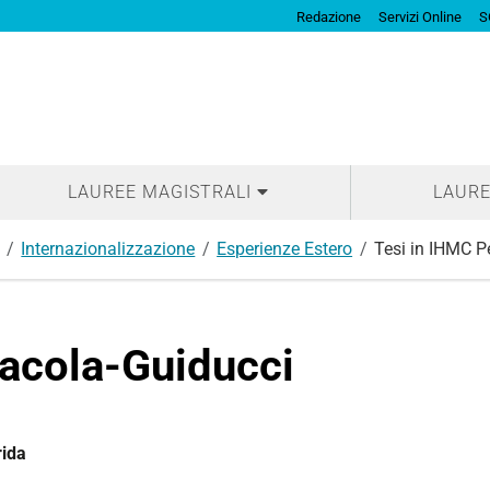
Redazione
Servizi Online
S
LAUREE MAGISTRALI
LAURE
Internazionalizzazione
Esperienze Estero
Tesi in IHMC P
acola-Guiducci
rida