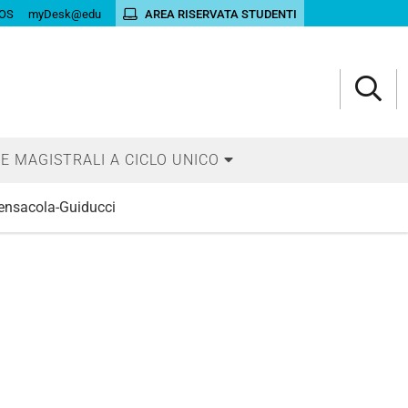
OS
myDesk@edu
AREA RISERVATA STUDENTI
E MAGISTRALI A CICLO UNICO
ensacola-Guiducci