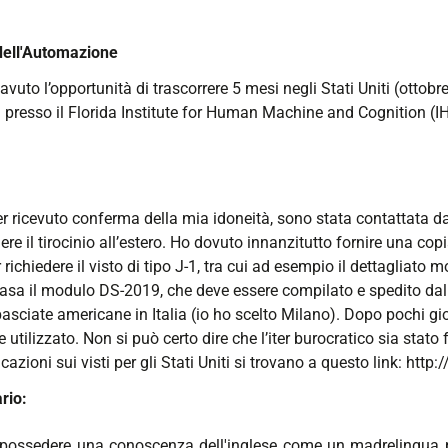
dell'Automazione
avuto l’opportunità di trascorrere 5 mesi negli Stati Uniti (ott
ea presso il Florida Institute for Human Machine and Cognition (
ricevuto conferma della mia idoneità, sono stata contattata dal 
ere il tirocinio all’estero. Ho dovuto innanzitutto fornire una c
ichiedere il visto di tipo J-1, tra cui ad esempio il dettagliato
 casa il modulo DS-2019, che deve essere compilato e spedito dall
iate americane in Italia (io ho scelto Milano). Dopo pochi giorn
tilizzato. Non si può certo dire che l’iter burocratico sia stato 
azioni sui visti per gli Stati Uniti si trovano a questo link: http:
rio:
possedere una conoscenza dell'inglese come un madrelingua per 