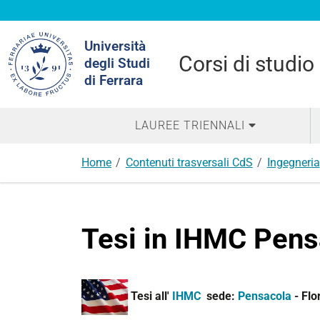
Cerca
Università
nel
Corsi di studio
degli Studi
sito
di Ferrara
LAUREE TRIENNALI
Home
Contenuti trasversali CdS
Ingegneria
Tesi in IHMC Pens
Tesi all'
IHMC
sede:
Pensacola
- Flo