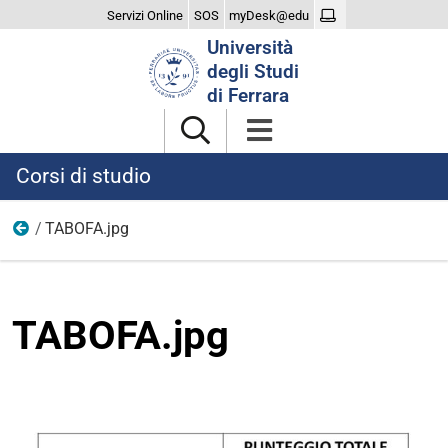
Servizi Online
SOS
myDesk@edu
Cerca
Università
nel
degli Studi
sito
di Ferrara
Corsi di studio
TABOFA.jpg
TOLC
TABOFA.jpg