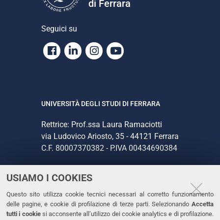
di Ferrara
Seguici su
Facebook
Linkedin
Instagram
Youtube
UNIVERSITÀ DEGLI STUDI DI FERRARA
Rettrice: Prof.ssa Laura Ramaciotti
via Ludovico Ariosto, 35 - 44121 Ferrara
C.F. 80007370382 - P.IVA 00434690384
USIAMO I COOKIES
CONTATTI
Questo sito utilizza cookie tecnici necessari al corretto funzionamento
Tel. +39 0532 293111
delle pagine, e cookie di profilazione di terze parti. Selezionando
Accetta
Fax. +39 0532 293031
tutti i cookie
si acconsente all’utilizzo dei cookie analytics e di profilazione.