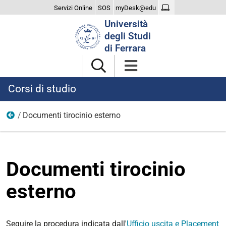
Servizi Online
SOS
myDesk@edu
Cerca
Università
nel
degli Studi
sito
di Ferrara
Corsi di studio
Documenti tirocinio esterno
Area Ingegneria INFORMAZIONE
Documenti tirocinio
esterno
Seguire la procedura indicata dall'
Ufficio uscita e Placement