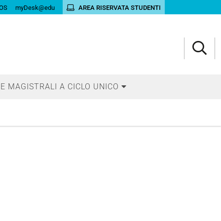
OS
myDesk@edu
AREA RISERVATA STUDENTI
E MAGISTRALI A CICLO UNICO