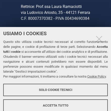
Rettrice: Prof.ssa Laura Ramaciotti
via Ludovico Ariosto, 35 - 44121 Ferrara
C.F. 80007370382 - P.IVA 00434690384
USIAMO I COOKIES
CONTATTI
Questo sito utilizza cookie tecnici necessari al corretto funzionamento
Tel. +39 0532 293111
delle pagine, e cookie di profilazione di terze parti. Selezionando
Accetta
Fax. +39 0532 293031
tutti i cookie
si acconsente all’utilizzo dei cookie analytics e di profilazione.
PEC
Chiudendo il banner verranno utilizzati solo i cookie tecnici necessari alla
navigazione e alcuni contenuti potrebbero non essere disponibili. Le
preferenze possono essere modificate in qualsiasi momento dal menu
LINKS
laterale "Gestisci impostazioni cookie".
Per maggiori informazioni, ti invitiamo a consultare la nostra
Cookie Policy
.
Accessibilità
Dichiarazione di accessibilità
SOLO COOKIE TECNICI
Protezione dati personali
Cookies
ACCETTA TUTTO