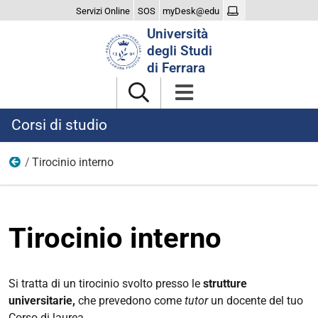
Servizi Online
SOS
myDesk@edu
Cerca
Università
nel
degli Studi
sito
di Ferrara
Corsi di studio
Tirocinio interno
L/SNT2
Tirocinio interno
Si tratta di un tirocinio svolto presso le
strutture
universitarie,
che prevedono come
tutor
un docente del tuo
Corso di laurea.