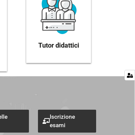
Tutor didattici
elle
Iscrizione
esami