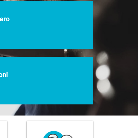
tero
oni