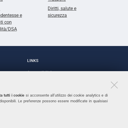
i
Diritti, salute e
udentesse e
sicurezza
ti con
lità/DSA
LINKS
Accessibilità
1
Dichiarazione di accessibilità
Protezione dati personali
a tutti i cookie
si acconsente all’utilizzo dei cookie analytics e di
Cookies
 disponibili. Le preferenze possono essere modificate in qualsiasi