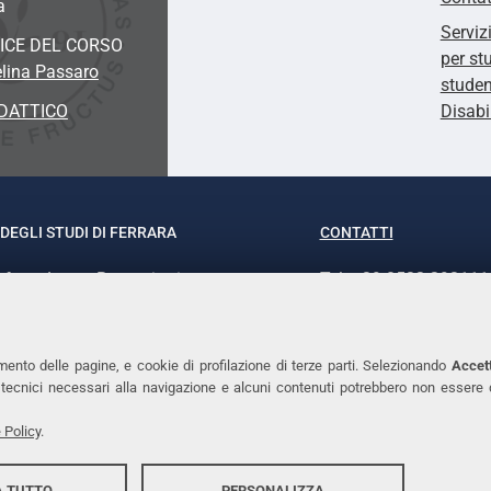
a
Serviz
ICE DEL CORSO
per st
elina Passaro
studen
DATTICO
Disabi
DEGLI STUDI DI FERRARA
CONTATTI
rof.ssa Laura Ramaciotti
Tel. +39 0532 293111
o Ariosto, 35 - 44121 Ferrara
Fax. +39 0532 29303
370382 - P.IVA 00434690384
PEC
mento delle pagine, e cookie di profilazione di terze parti. Selezionando
Accett
ie tecnici necessari alla navigazione e alcuni contenuti potrebbero non essere
 Policy
.
 TUTTO
PERSONALIZZA