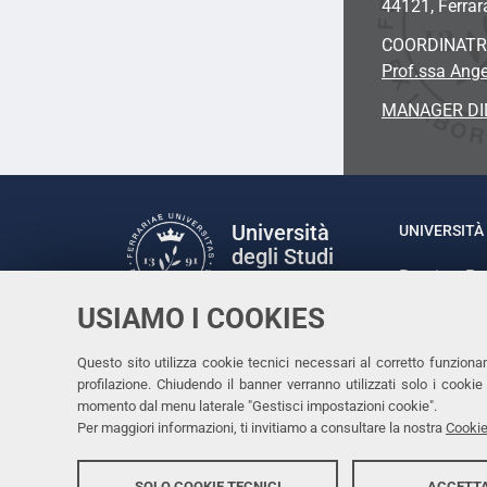
44121, Ferrar
COORDINATR
Prof.ssa Ang
MANAGER DI
Università
UNIVERSITÀ 
degli Studi
Rettrice: P
di Ferrara
via Ludovic
USIAMO I COOKIES
C.F. 80007
Seguici su
Questo sito utilizza cookie tecnici necessari al corretto funziona
Facebook
Linkedin
Instagram
Youtube
profilazione. Chiudendo il banner verranno utilizzati solo i cook
momento dal menu laterale "Gestisci impostazioni cookie".
Per maggiori informazioni, ti invitiamo a consultare la nostra
Cookie
SOLO COOKIE TECNICI
ACCETTA