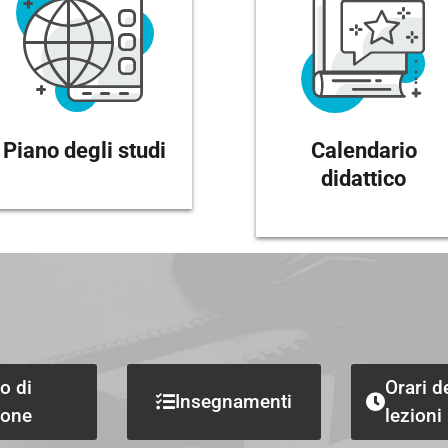
Piano degli studi
Calendario
didattico
o di
Orari d
Insegnamenti
ione
lezioni