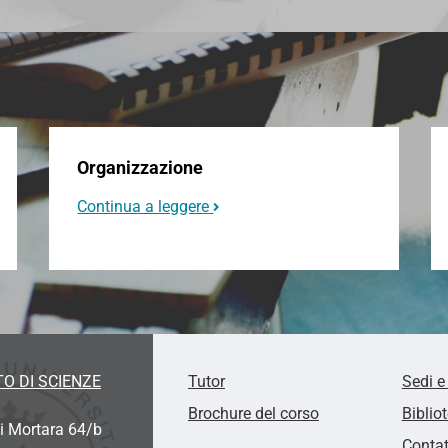
Organizzazione
Continua a leggere
O DI SCIENZE
Tutor
Sedi e
Brochure del corso
Biblio
i Mortara 64/b
Contat