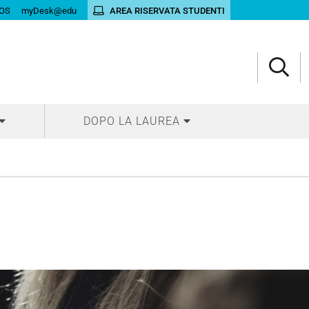
OS
myDesk@edu
AREA RISERVATA STUDENTI
DOPO LA LAUREA