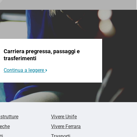
Carriera pregressa, passaggi e
trasferimenti
Continua a leggere
 strutture
Vivere Unife
teche
Vivere Ferrara
ti
Trasporti