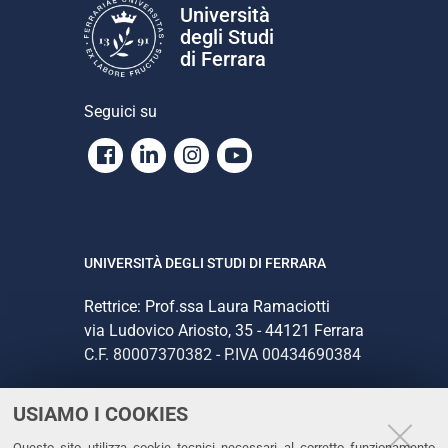
Università
degli Studi
di Ferrara
Seguici su
Facebook
Linkedin
Instagram
Youtube
UNIVERSITÀ DEGLI STUDI DI FERRARA
Rettrice: Prof.ssa Laura Ramaciotti
via Ludovico Ariosto, 35 - 44121 Ferrara
C.F. 80007370382 - P.IVA 00434690384
USIAMO I COOKIES
CONTATTI
Questo sito utilizza cookie tecnici necessari al corretto funzionamento