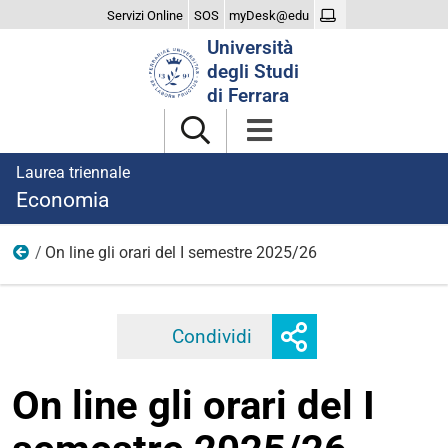
Servizi Online
SOS
myDesk@edu
Cerca
Università
nel
degli Studi
sito
di Ferrara
Laurea triennale
Economia
On line gli orari del I semestre 2025/26
2025
Mostra
Condividi
Facebook
Twitter
Linkedi
o
nascondi
On line gli orari del I
opzioni
di
condivisione