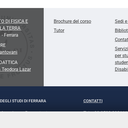
O DI FISICA E
Brochure del corso
Sedi e
LLA TERRA
Tutor
Biblio
 - Ferrara
Contat
ORE
Serviz
Mantovani
per st
DATTICA
studen
a Teodora Lazar
Disabi
DEGLI STUDI DI FERRARA
CONTATTI
rof.ssa Laura Ramaciotti
Tel. +39 0532 293111
o Ariosto, 35 - 44121 Ferrara
Fax. +39 0532 29303
370382 - P.IVA 00434690384
PEC