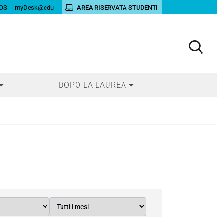
OS
myDesk@edu
AREA RISERVATA STUDENTI
DOPO LA LAUREA