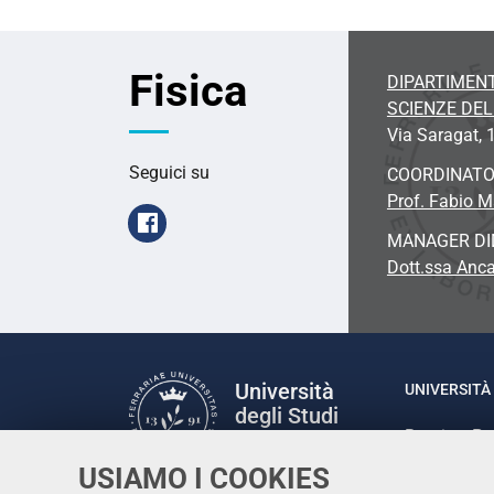
Fisica
DIPARTIMENT
SCIENZE DE
Via Saragat, 1
Seguici su
COORDINAT
Prof. Fabio 
Facebook
MANAGER DI
Dott.ssa Anc
Università
UNIVERSITÀ 
degli Studi
Rettrice: P
di Ferrara
via Ludovic
USIAMO I COOKIES
C.F. 80007