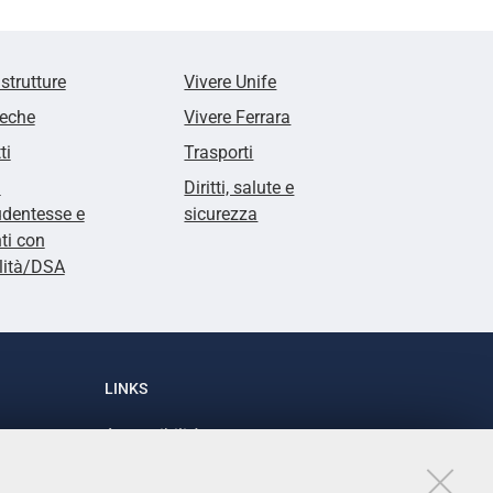
 strutture
Vivere Unife
teche
Vivere Ferrara
ti
Trasporti
i
Diritti, salute e
udentesse e
sicurezza
ti con
lità/DSA
LINKS
Accessibilità
1
Dichiarazione di accessibilità