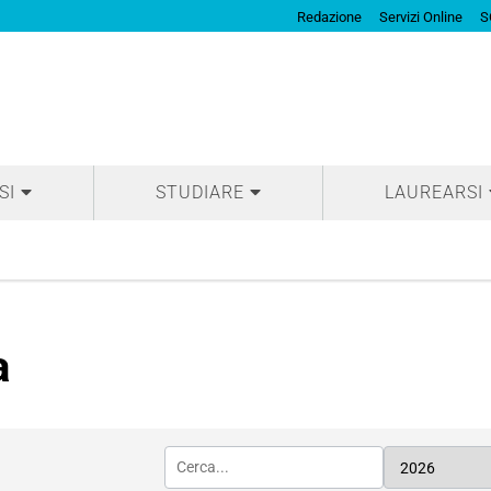
Redazione
Servizi Online
S
SI
STUDIARE
LAUREARSI
a