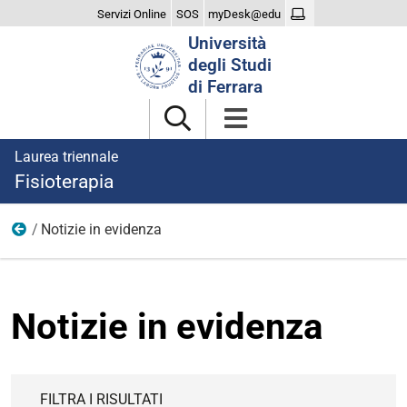
Servizi Online
SOS
myDesk@edu
Cerca
Università
nel
degli Studi
sito
di Ferrara
Laurea triennale
Fisioterapia
Notizie in evidenza
Notizie
Notizie in evidenza
FILTRA I RISULTATI