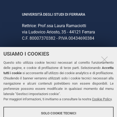
UNIVERSITÀ DEGLI STUDI DI FERRARA
Rettrice: Prof.ssa Laura Ramaciotti
via Ludovico Ariosto, 35 - 44121 Ferrara
C.F. 80007370382 - P.IVA 00434690384
USIAMO I COOKIES
CONTATTI
Questo sito utilizza cookie tecnici necessari al corretto funzionamento
Tel. +39 0532 293111
delle pagine, e cookie di profilazione di terze parti. Selezionando
Accetta
Fax. +39 0532 293031
tutti i cookie
si acconsente all’utilizzo dei cookie analytics e di profilazione.
PEC
Chiudendo il banner verranno utilizzati solo i cookie tecnici necessari alla
navigazione e alcuni contenuti potrebbero non essere disponibili. Le
preferenze possono essere modificate in qualsiasi momento dal menu
LINKS
laterale "Gestisci impostazioni cookie".
Per maggiori informazioni, ti invitiamo a consultare la nostra
Cookie Policy
.
Accessibilità
Dichiarazione di accessibilità
SOLO COOKIE TECNICI