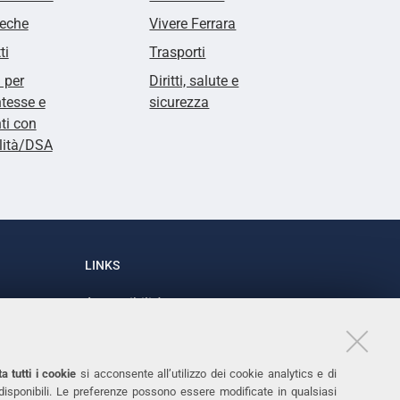
teche
Vivere Ferrara
ti
Trasporti
i per
Diritti, salute e
tesse e
sicurezza
ti con
lità/DSA
LINKS
Accessibilità
1
Dichiarazione di accessibilità
Protezione dati personali
a tutti i cookie
si acconsente all’utilizzo dei cookie analytics e di
Cookies
 disponibili. Le preferenze possono essere modificate in qualsiasi