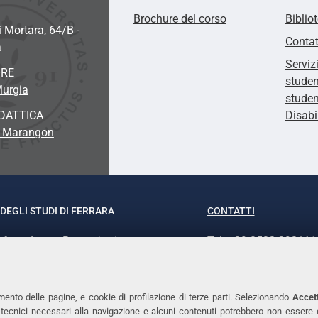
Brochure del corso
Biblio
i Mortara, 64/B -
Contat
a
Serviz
ORE
studen
Murgia
studen
DATTICA
Disabi
a Marangon
DEGLI STUDI DI FERRARA
CONTATTI
rof.ssa Laura Ramaciotti
Tel. +39 0532 293111
o Ariosto, 35 - 44121 Ferrara
Fax. +39 0532 29303
370382 - P.IVA 00434690384
PEC
mento delle pagine, e cookie di profilazione di terze parti. Selezionando
Accett
ie tecnici necessari alla navigazione e alcuni contenuti potrebbero non essere