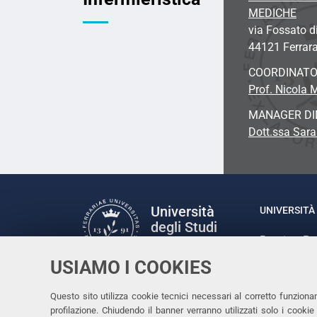
MEDICHE
via Fossato d
44121 Ferrar
COORDINAT
Prof. Nicola 
MANAGER DI
Dott.ssa Sar
Università
UNIVERSITÀ 
degli Studi
Rettrice: P
di Ferrara
via Ludovic
USIAMO I COOKIES
C.F. 80007
Seguici su
Questo sito utilizza cookie tecnici necessari al corretto funziona
Facebook
Linkedin
Instagram
Youtube
profilazione. Chiudendo il banner verranno utilizzati solo i cook