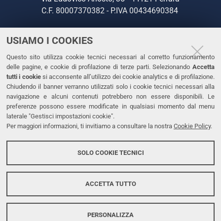
C.F. 80007370382 - P.IVA 00434690384
USIAMO I COOKIES
CONTATTI
Questo sito utilizza cookie tecnici necessari al corretto funzionamento
Tel. +39 0532 293111
delle pagine, e cookie di profilazione di terze parti. Selezionando
Accetta
Fax. +39 0532 293031
tutti i cookie
si acconsente all’utilizzo dei cookie analytics e di profilazione.
PEC
Chiudendo il banner verranno utilizzati solo i cookie tecnici necessari alla
navigazione e alcuni contenuti potrebbero non essere disponibili. Le
preferenze possono essere modificate in qualsiasi momento dal menu
LINKS
laterale "Gestisci impostazioni cookie".
Per maggiori informazioni, ti invitiamo a consultare la nostra
Cookie Policy
.
Accessibilità
Dichiarazione di accessibilità
SOLO COOKIE TECNICI
Protezione dati personali
Cookies
ACCETTA TUTTO
PERSONALIZZA
Copyright @ 2026, Università di Ferrara