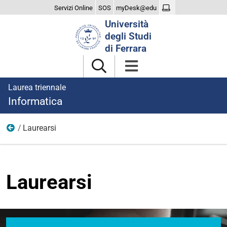
Servizi Online
SOS
myDesk@edu
Cerca
Università
nel
degli Studi
sito
di Ferrara
Laurea triennale
Informatica
Laurearsi
Home
Laurearsi