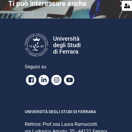
Ti può interessare anche
Università
degli Studi
di Ferrara
Seguici su
Facebook
Linkedin
Instagram
Youtube
UNIVERSITÀ DEGLI STUDI DI FERRARA
Rettrice: Prof.ssa Laura Ramaciotti
via Ludovico Ariosto, 35 - 44121 Ferrara