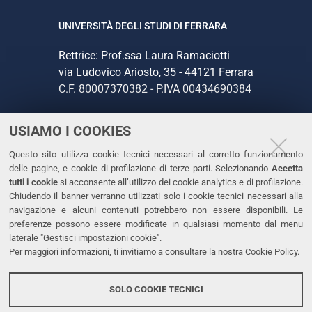
UNIVERSITÀ DEGLI STUDI DI FERRARA
Rettrice: Prof.ssa Laura Ramaciotti
via Ludovico Ariosto, 35 - 44121 Ferrara
C.F. 80007370382 - P.IVA 00434690384
USIAMO I COOKIES
CONTATTI
Questo sito utilizza cookie tecnici necessari al corretto funzionamento
Tel. +39 0532 293111
delle pagine, e cookie di profilazione di terze parti. Selezionando
Accetta
Fax. +39 0532 293031
tutti i cookie
si acconsente all’utilizzo dei cookie analytics e di profilazione.
PEC
Chiudendo il banner verranno utilizzati solo i cookie tecnici necessari alla
navigazione e alcuni contenuti potrebbero non essere disponibili. Le
preferenze possono essere modificate in qualsiasi momento dal menu
LINKS
laterale "Gestisci impostazioni cookie".
Per maggiori informazioni, ti invitiamo a consultare la nostra
Cookie Policy
.
Accessibilità
Dichiarazione di accessibilità
SOLO COOKIE TECNICI
Protezione dati personali