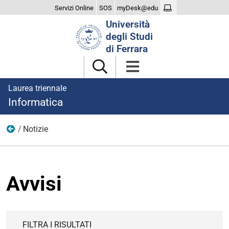
Servizi Online
SOS
myDesk@edu
Cerca
Università
nel
degli Studi
sito
di Ferrara
Laurea triennale
Informatica
Notizie
Home
Avvisi
FILTRA I RISULTATI