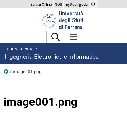
Servizi Online
SOS
myDesk@edu
Cerca
Università
nel
degli Studi
sito
di Ferrara
Laurea triennale
Ingegneria Elettronica e Informatica
image001.png
2023
image001.png