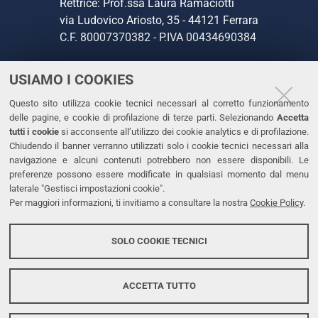
Rettrice: Prof.ssa Laura Ramaciotti
via Ludovico Ariosto, 35 - 44121 Ferrara
C.F. 80007370382 - P.IVA 00434690384
USIAMO I COOKIES
CONTATTI
Questo sito utilizza cookie tecnici necessari al corretto funzionamento
Tel. +39 0532 293111
delle pagine, e cookie di profilazione di terze parti. Selezionando
Accetta
Fax. +39 0532 293031
tutti i cookie
si acconsente all’utilizzo dei cookie analytics e di profilazione.
PEC
Chiudendo il banner verranno utilizzati solo i cookie tecnici necessari alla
navigazione e alcuni contenuti potrebbero non essere disponibili. Le
preferenze possono essere modificate in qualsiasi momento dal menu
LINKS
laterale "Gestisci impostazioni cookie".
Per maggiori informazioni, ti invitiamo a consultare la nostra
Cookie Policy
.
Accessibilità
Dichiarazione di accessibilità
SOLO COOKIE TECNICI
Protezione dati personali
Cookies
ACCETTA TUTTO