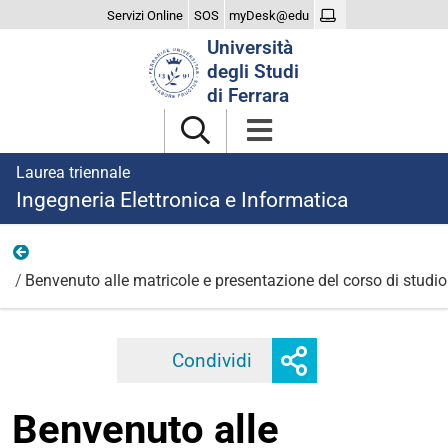
Servizi Online
SOS
myDesk@edu
Cerca
Università
nel
degli Studi
sito
di Ferrara
Laurea triennale
Ingegneria Elettronica e Informatica
2025
Benvenuto alle matricole e presentazione del corso di studio
Mostra
Condividi
Facebook
Twitter
Linkedi
o
nascondi
Benvenuto alle
opzioni
di