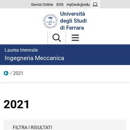
Servizi Online
SOS
myDesk@edu
Cerca
Università
nel
degli Studi
sito
di Ferrara
Laurea triennale
Ingegneria Meccanica
2021
Notizie
2021
FILTRA I RISULTATI