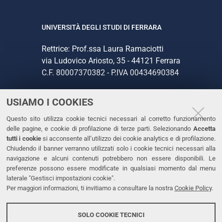
UNIVERSITÀ DEGLI STUDI DI FERRARA
Rettrice: Prof.ssa Laura Ramaciotti
via Ludovico Ariosto, 35 - 44121 Ferrara
C.F. 80007370382 - P.IVA 00434690384
USIAMO I COOKIES
CONTATTI
Questo sito utilizza cookie tecnici necessari al corretto funzionamento
Tel. +39 0532 293111
delle pagine, e cookie di profilazione di terze parti. Selezionando
Accetta
Fax. +39 0532 293031
tutti i cookie
si acconsente all’utilizzo dei cookie analytics e di profilazione.
PEC
Chiudendo il banner verranno utilizzati solo i cookie tecnici necessari alla
navigazione e alcuni contenuti potrebbero non essere disponibili. Le
preferenze possono essere modificate in qualsiasi momento dal menu
LINKS
laterale "Gestisci impostazioni cookie".
Per maggiori informazioni, ti invitiamo a consultare la nostra
Cookie Policy
.
Accessibilità
Dichiarazione di accessibilità
SOLO COOKIE TECNICI