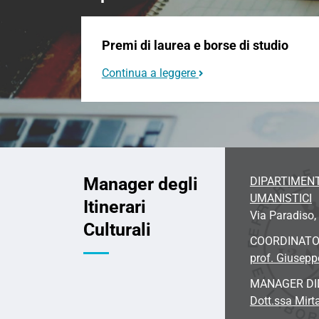
Premi di laurea e borse di studio
Continua a leggere
Manager degli
DIPARTIMENT
UMANISTICI
Itinerari
Via Paradiso, 
Culturali
COORDINAT
prof. Giusep
MANAGER DI
Dott.ssa Mirta