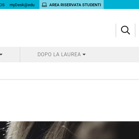
OS
myDesk@edu
AREA RISERVATA STUDENTI
DOPO LA LAUREA