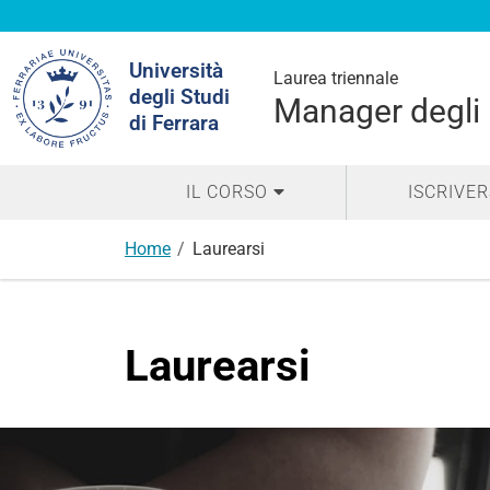
Cerca
Università
nel
Laurea triennale
degli Studi
sito
Manager degli I
di Ferrara
IL CORSO
ISCRIVER
Home
Laurearsi
Laurearsi