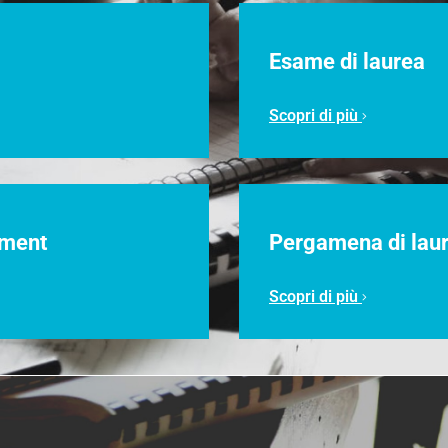
Esame di laurea
Scopri di più
ement
Pergamena di lau
Scopri di più