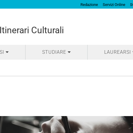
Redazione
Servizi Online
S
tinerari Culturali
SI
STUDIARE
LAUREARSI