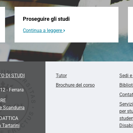
Proseguire gli studi
Continua a leggere
O DI STUDI
Tutor
Sedi e
Brochure del corso
Biblio
12 - Ferrara
Contat
ORE
Serviz
pe Scandurra
per st
DATTICA
studen
 Tartarini
Disabi