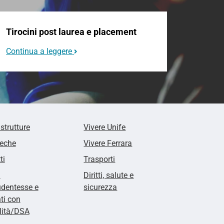
Tirocini post laurea e placement
Continua a leggere
 strutture
Vivere Unife
teche
Vivere Ferrara
ti
Trasporti
i
Diritti, salute e
udentesse e
sicurezza
ti con
lità/DSA