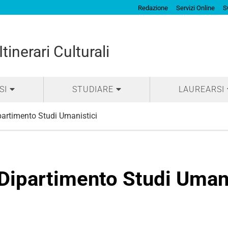
Redazione
Servizi Online
S
tinerari Culturali
SI
STUDIARE
LAUREARSI
artimento Studi Umanistici
Dipartimento Studi Umani