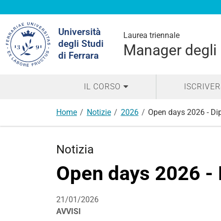
Cerca
Università
nel
Laurea triennale
degli Studi
sito
Manager degli I
di Ferrara
IL CORSO
ISCRIVER
Home
Notizie
2026
Open days 2026 - Dip
Notizia
Open days 2026 - 
21/01/2026
AVVISI