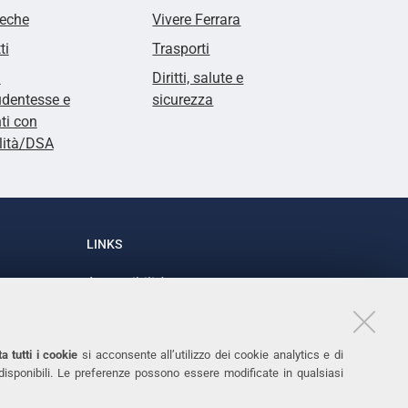
teche
Vivere Ferrara
ti
Trasporti
i
Diritti, salute e
udentesse e
sicurezza
ti con
lità/DSA
LINKS
Accessibilità
1
Dichiarazione di accessibilità
Protezione dati personali
a tutti i cookie
si acconsente all’utilizzo dei cookie analytics e di
Cookies
 disponibili. Le preferenze possono essere modificate in qualsiasi