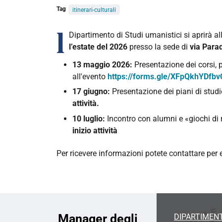
Tag
itinerari-culturali
l
Dipartimento di Studi umanistici si aprirà al
l’estate del 2026
presso la sede di
via Para
13 maggio 2026:
Presentazione dei corsi, p
all'evento
https://forms.gle/XFpQkhYDfb
17 giugno:
Presentazione dei piani di stud
attività.
10 luglio:
Incontro con alumni e «giochi di
inizio attività
Per ricevere informazioni potete contattare per 
Manager degli
DIPARTIMENT