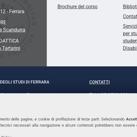
Brochure del corso
Biblio
12 - Ferrara
Contat
ORE
Serviz
pe Scandurra
per st
DATTICA
studen
 Tartarini
Disabi
DEGLI STUDI DI FERRARA
CONTATTI
rof.ssa Laura Ramaciotti
Tel. +39 0532 293111
o Ariosto, 35 - 44121 Ferrara
Fax. +39 0532 29303
370382 - P.IVA 00434690384
PEC
mento delle pagine, e cookie di profilazione di terze parti. Selezionando
Accett
ie tecnici necessari alla navigazione e alcuni contenuti potrebbero non essere