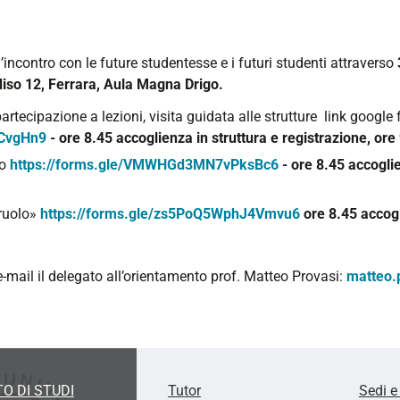
l’incontro con le future studentesse e i futuri studenti attraverso
diso 12, Ferrara, Aula Magna Drigo.
artecipazione a lezioni, visita guidata alle strutture link google
vCvgHn9
- ore 8.45 accoglienza in struttura e registrazione, ore 9
io
https://forms.gle/VMWHGd3MN7vPksBc6
- ore 8.45 accoglie
 ruolo»
https://forms.gle/zs5PoQ5WphJ4Vmvu6
ore 8.45 accogl
e-mail il delegato all’orientamento prof. Matteo Provasi:
matteo.
O DI STUDI
Tutor
Sedi e