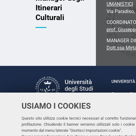
UMANISTICI
Itinerari
Via Paradiso, 
Culturali
COORDINAT
prof. Giusep
MANAGER DI
Dott.ssa Mirta
Università
UNIVERSITÀ 
degli Studi
Rettrice: P
di Ferrara
via Ludovic
USIAMO I COOKIES
C.F. 80007
Seguici su
Questo sito utilizza cookie tecnici necessari al corretto funziona
Facebook
Linkedin
Instagram
Youtube
profilazione. Chiudendo il banner verranno utilizzati solo i cook
momento dal menu laterale "Gestisci impostazioni cookie".