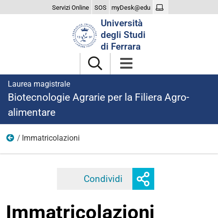
Servizi Online
SOS
myDesk@edu
Cerca
Università
nel
degli Studi
sito
di Ferrara
Laurea magistrale
Biotecnologie Agrarie per la Filiera Agro-
alimentare
Immatricolazioni
2023
Mostra
Condividi
Facebook
Twitter
Linkedi
o
nascondi
Immatricolazioni
opzioni