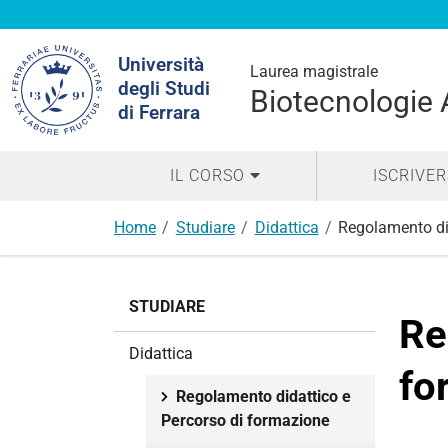
Cerca
Università
nel
Laurea magistrale
degli Studi
sito
Biotecnologie A
di Ferrara
IL CORSO
ISCRIVER
Home
Studiare
Didattica
Regolamento di
N
STUDIARE
a
Re
v
Didattica
i
fo
g
Regolamento didattico e
a
Percorso di formazione
z