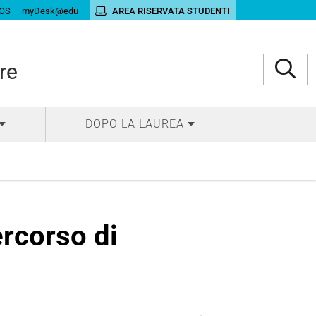
OS
myDesk@edu
AREA RISERVATA STUDENTI
re
DOPO LA LAUREA
rcorso di