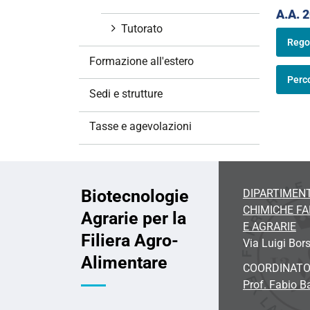
A.A. 
Tutorato
Rego
Formazione all'estero
Perc
Sedi e strutture
Tasse e agevolazioni
Biotecnologie
DIPARTIMENT
CHIMICHE F
Agrarie per la
E AGRARIE
Filiera Agro-
Via Luigi Bors
Alimentare
COORDINAT
Prof. Fabio Ba