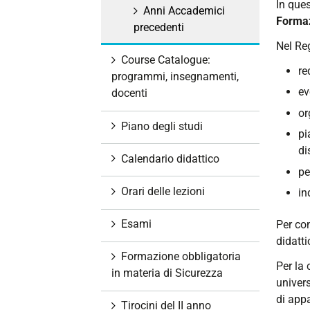
In ques
i
Anni Accademici
Forma
o
precedenti
n
Nel Reg
Course Catalogue:
e
re
programmi, insegnamenti,
ev
docenti
or
Piano degli studi
pi
di
Calendario didattico
pe
Orari delle lezioni
in
Esami
Per co
didatti
Formazione obbligatoria
Per la 
in materia di Sicurezza
univers
di app
Tirocini del II anno