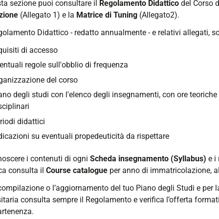
ta sezione puoi consultare il
Regolamento Didattico
del Corso di
zione
(Allegato 1) e la
Matrice di Tuning
(Allegato2).
olamento Didattico - redatto annualmente - e relativi allegati, so
quisiti di accesso
entuali regole sull'obblio di frequenza
ganizzazione del corso
ano degli studi con l'elenco degli insegnamenti, con ore teoriche e 
sciplinari
riodi didattici
dicazioni su eventuali propedeuticità da rispettare
noscere i contenuti di ogni
Scheda insegnamento (Syllabus)
e i
ca consulta il
Course catalogue
per anno di immatricolazione, a
compilazione o l’aggiornamento del tuo Piano degli Studi e per la
itaria consulta sempre il Regolamento e verifica l’offerta forma
artenenza.