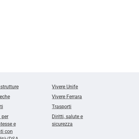
 strutture
Vivere Unife
teche
Vivere Ferrara
ti
Trasporti
i per
Diritti, salute e
tesse e
sicurezza
ti con
lità/DSA