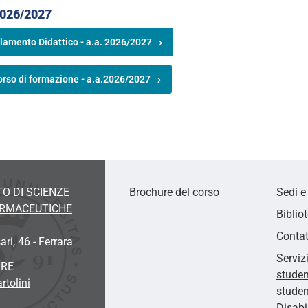
2026/2027
lamento Didattico - a.a. 2026/2027
orso di formazione - a.a.2026/2027
O DI SCIENZE
Brochure del corso
Sedi e
ARMACEUTICHE
Biblio
Contat
ari, 46 - Ferrara
Serviz
ORE
studen
rtolini
studen
Disabi