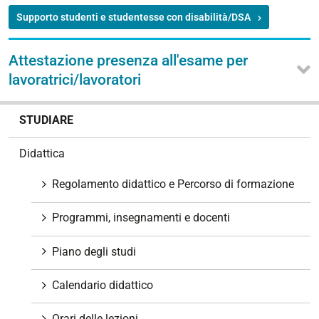
Supporto studenti e studentesse con disabilità/DSA
Attestazione presenza all'esame per
lavoratrici/lavoratori
N
STUDIARE
a
v
Didattica
i
g
Regolamento didattico e Percorso di formazione
a
z
Programmi, insegnamenti e docenti
i
o
Piano degli studi
n
e
Calendario didattico
Orari delle lezioni