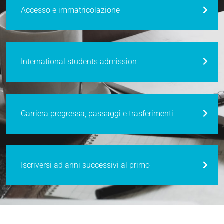
Accesso e immatricolazione
International students admission
Carriera pregressa, passaggi e trasferimenti
Iscriversi ad anni successivi al primo