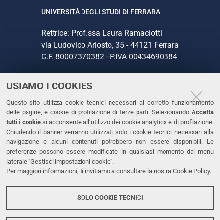
UNIVERSITÀ DEGLI STUDI DI FERRARA
Rettrice: Prof.ssa Laura Ramaciotti
via Ludovico Ariosto, 35 - 44121 Ferrara
C.F. 80007370382 - P.IVA 00434690384
USIAMO I COOKIES
CONTATTI
Questo sito utilizza cookie tecnici necessari al corretto funzionamento
Tel. +39 0532 293111
delle pagine, e cookie di profilazione di terze parti. Selezionando
Accetta
Fax. +39 0532 293031
tutti i cookie
si acconsente all’utilizzo dei cookie analytics e di profilazione.
PEC
Chiudendo il banner verranno utilizzati solo i cookie tecnici necessari alla
navigazione e alcuni contenuti potrebbero non essere disponibili. Le
preferenze possono essere modificate in qualsiasi momento dal menu
LINKS
laterale "Gestisci impostazioni cookie".
Per maggiori informazioni, ti invitiamo a consultare la nostra
Cookie Policy
.
Accessibilità
Dichiarazione di accessibilità
SOLO COOKIE TECNICI
Protezione dati personali