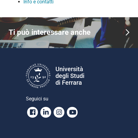
Info e contatti
Ti può interessare anche
Università
degli Studi
di Ferrara
Seguici su
Facebook
Linkedin
Instagram
Youtube