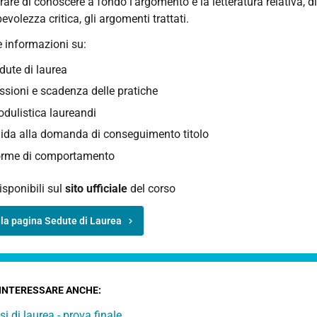
are di conoscere a fondo l'argomento e la letteratura relativa, 
volezza critica, gli argomenti trattati.
e informazioni su:
dute di laurea
ssioni e scadenza delle pratiche
dulistica laureandi
ida alla domanda di conseguimento titolo
rme di comportamento
sponibili sul
sito ufficiale
del corso
lla pagina Sedute di Laurea
 INTERESSARE ANCHE:
si di laurea - prova finale