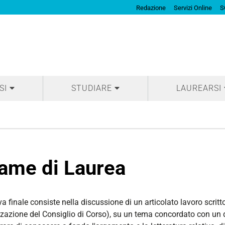
Redazione
Servizi Online
S
SI
STUDIARE
LAUREARSI
ame di Laurea
a finale consiste nella discussione di un articolato lavoro scritto
zzazione del Consiglio di Corso), su un tema concordato con un d