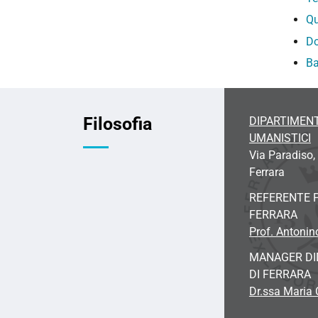
Qu
Do
Ba
Filosofia
DIPARTIMENT
UMANISTICI
Via Paradiso,
Ferrara
REFERENTE P
FERRARA
Prof. Antonin
MANAGER DID
DI FERRARA
Dr.ssa Maria