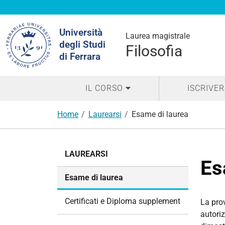
Cerca
Università
nel
Laurea magistrale
degli Studi
sito
Filosofia
di Ferrara
IL CORSO
ISCRIVER
Home
Laurearsi
Esame di laurea
N
LAUREARSI
a
Es
v
Esame di laurea
i
g
Certificati e Diploma supplement
La prov
a
autori
z