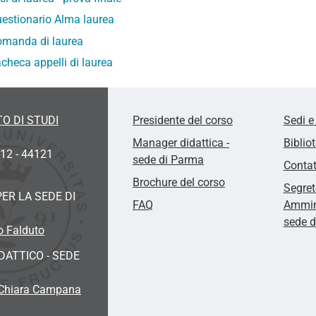
estionario Alma laurea
manda di laurea
checa appelli di laurea
O DI STUDI
Presidente del corso
Sedi e
Manager didattica -
Biblio
 12 - 44121
sede di Parma
Contat
Brochure del corso
Segret
ER LA SEDE DI
FAQ
Ammini
sede 
o Falduto
ATTICO - SEDE
 Chiara Campana