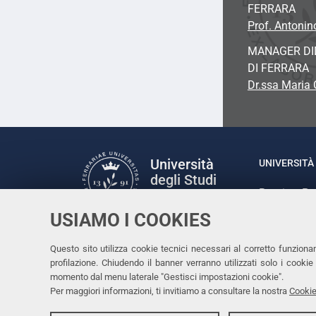
FERRARA
Prof. Antonin
MANAGER DID
DI FERRARA
Dr.ssa Maria
Università
UNIVERSITÀ 
degli Studi
Rettrice: P
di Ferrara
via Ludovic
USIAMO I COOKIES
C.F. 80007
Seguici su
Questo sito utilizza cookie tecnici necessari al corretto funziona
Facebook
Linkedin
Instagram
Youtube
profilazione. Chiudendo il banner verranno utilizzati solo i cook
momento dal menu laterale "Gestisci impostazioni cookie".
Per maggiori informazioni, ti invitiamo a consultare la nostra
Cookie