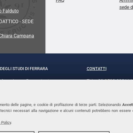
FAQ
Ammini
sede 
o Falduto
ATTICO - SEDE
 Chiara Campana
DEGLI STUDI DI FERRARA
CONTATTI
rof.ssa Laura Ramaciotti
Tel. +39 0532 293111
o Ariosto, 35 - 44121 Ferrara
Fax. +39 0532 29303
370382 - P.IVA 00434690384
PEC
mento delle pagine, e cookie di profilazione di terze parti. Selezionando
Accett
ie tecnici necessari alla navigazione e alcuni contenuti potrebbero non essere
 Policy
.