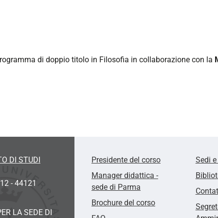
programma di doppio titolo in Filosofia in collaborazione con la
O DI STUDI
Presidente del corso
Sedi e
Manager didattica -
Biblio
 12 - 44121
sede di Parma
Contat
Brochure del corso
Segret
ER LA SEDE DI