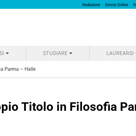
Redazione
Servizi Online
S
SI
STUDIARE
LAUREARSI
ia Parma – Halle
io Titolo in Filosofia P