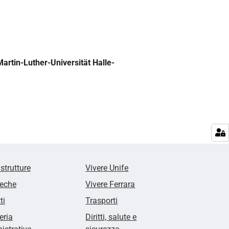
Martin-Luther-Universität Halle-
 strutture
Vivere Unife
teche
Vivere Ferrara
ti
Trasporti
eria
Diritti, salute e