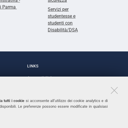
strativa -
sicurezza
di Parma
Servizi per
studentesse e
studenti con
Disabilità/DSA
LINKS
Accessibilità
1
Dichiarazione di accessibilità
Protezione dati personali
a tutti i cookie
si acconsente all’utilizzo dei cookie analytics e di
Cookies
 disponibili. Le preferenze possono essere modificate in qualsiasi