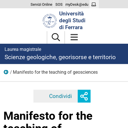
Servizi Online
SOS
myDesk@edu
Cerca
Università
nel
degli Studi
sito
di Ferrara
Laurea magistrale
Scienze geologiche, georisorse e territorio
Manifesto for the teaching of geosciences
2023
Mostra
Condividi
Facebook
Twitter
Linkedi
o
nascondi
Manifesto for the
opzioni
di
condivisione