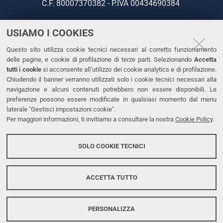
C.F. 80007370382 - P.IVA 00434690384
USIAMO I COOKIES
CONTATTI
Questo sito utilizza cookie tecnici necessari al corretto funzionamento
Tel. +39 0532 293111
delle pagine, e cookie di profilazione di terze parti. Selezionando
Accetta
Fax. +39 0532 293031
tutti i cookie
si acconsente all’utilizzo dei cookie analytics e di profilazione.
PEC
Chiudendo il banner verranno utilizzati solo i cookie tecnici necessari alla
navigazione e alcuni contenuti potrebbero non essere disponibili. Le
preferenze possono essere modificate in qualsiasi momento dal menu
LINKS
laterale "Gestisci impostazioni cookie".
Per maggiori informazioni, ti invitiamo a consultare la nostra
Cookie Policy
.
Accessibilità
Dichiarazione di accessibilità
SOLO COOKIE TECNICI
Protezione dati personali
Cookies
ACCETTA TUTTO
PERSONALIZZA
Copyright @ 2026, Università di Ferrara