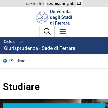
Servizi Online
SOS
myDesk@edu
Cerca
Università
nel
degli Studi
sito
di Ferrara
Ciclo unico
Giurisprudenza - Sede di Ferrara
Studiare
Home
Studiare