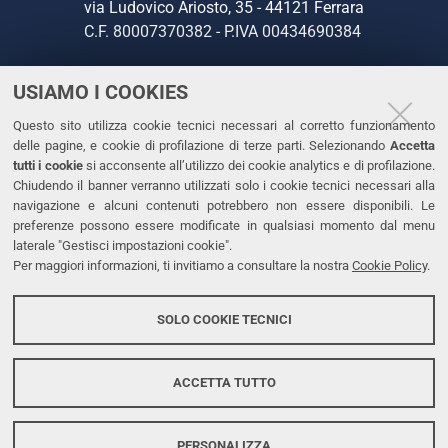
via Ludovico Ariosto, 35 - 44121 Ferrara
C.F. 80007370382 - P.IVA 00434690384
USIAMO I COOKIES
CONTATTI
Questo sito utilizza cookie tecnici necessari al corretto funzionamento
Tel. +39 0532 293111
delle pagine, e cookie di profilazione di terze parti. Selezionando
Accetta
Fax. +39 0532 293031
tutti i cookie
si acconsente all’utilizzo dei cookie analytics e di profilazione.
PEC
Chiudendo il banner verranno utilizzati solo i cookie tecnici necessari alla
navigazione e alcuni contenuti potrebbero non essere disponibili. Le
preferenze possono essere modificate in qualsiasi momento dal menu
LINKS
laterale "Gestisci impostazioni cookie".
Per maggiori informazioni, ti invitiamo a consultare la nostra
Cookie Policy
.
Accessibilità
Dichiarazione di accessibilità
SOLO COOKIE TECNICI
Protezione dati personali
Cookies
ACCETTA TUTTO
PERSONALIZZA